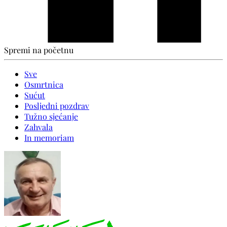
Spremi na početnu
Sve
Osmrtnica
Sućut
Posljedni pozdrav
Tužno sjećanje
Zahvala
In memoriam