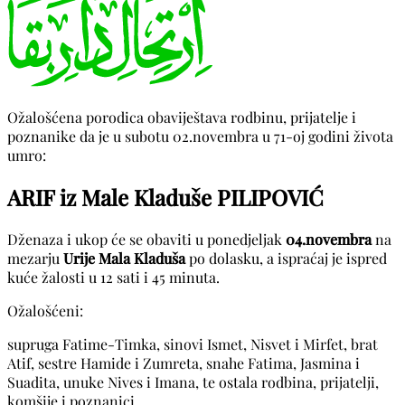
Ožalošćena porodica obaviještava rodbinu, prijatelje i
poznanike da je u subotu 02.novembra u 71-oj godini života
umro:
ARIF iz Male Kladuše PILIPOVIĆ
Dženaza i ukop će se obaviti u ponedjeljak
04.novembra
na
mezarju
Urije Mala Kladuša
po dolasku, a ispraćaj je ispred
kuće žalosti u 12 sati i 45 minuta.
Ožalošćeni:
supruga Fatime-Timka, sinovi Ismet, Nisvet i Mirfet, brat
Atif, sestre Hamide i Zumreta, snahe Fatima, Jasmina i
Suadita, unuke Nives i Imana, te ostala rodbina, prijatelji,
komšije i poznanici.