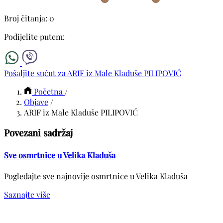
Broj čitanja: 0
Podijelite putem:
Pošaljite sućut za ARIF iz Male Kladuše PILIPOVIĆ
Početna
/
Objave
/
ARIF iz Male Kladuše PILIPOVIĆ
Povezani sadržaj
Sve osmrtnice u Velika Kladuša
Pogledajte sve najnovije osmrtnice u Velika Kladuša
Saznajte više