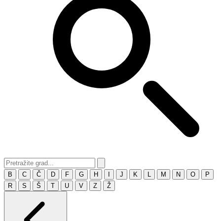
B
C
Č
D
F
G
H
I
J
K
L
M
N
O
P
R
S
Š
T
U
V
Z
Ž