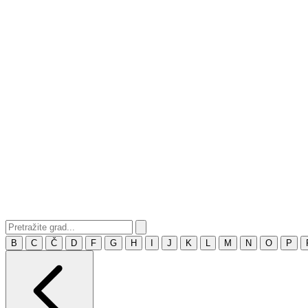
B
C
Č
D
F
G
H
I
J
K
L
M
N
O
P