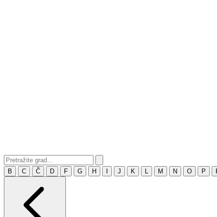
B
C
Č
D
F
G
H
I
J
K
L
M
N
O
P