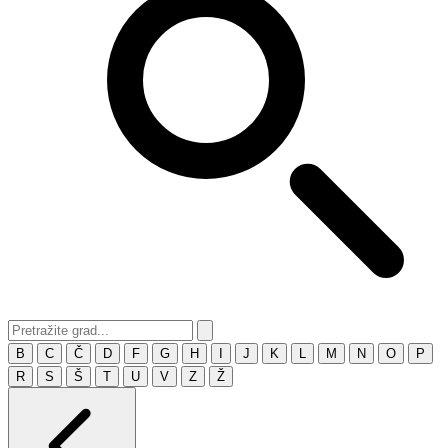
B
C
Č
D
F
G
H
I
J
K
L
M
N
O
P
R
S
Š
T
U
V
Z
Ž