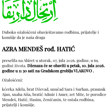
Duboko ožalošćeni obavještavamo rodbinu, prijatelje i
komšije da je naša draga
AZRA MENDEŠ rođ. HATIĆ
preselila na Ahiret u utorak, 07. jula 2026. godine, u 69.
godini života.
Dženaza će se obaviti u petak, 10. jula 2026.
godine u 11 30 sati na Gradskom groblju VLAKOVO .
Ožalošćeni:
kćerka Adela, brat Dževad, unučad Sara i Surhan, praunuk
Ajan, snaha Aiša, bratić Admir i Amer, zet Mite, te porodice
Mendeš, Hatić, Hasim, Zeničanin, te ostala rodbina,
prijatelji i komšije.