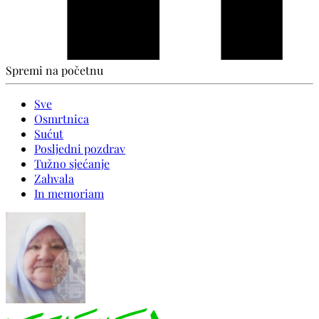
Spremi na početnu
Sve
Osmrtnica
Sućut
Posljedni pozdrav
Tužno sjećanje
Zahvala
In memoriam