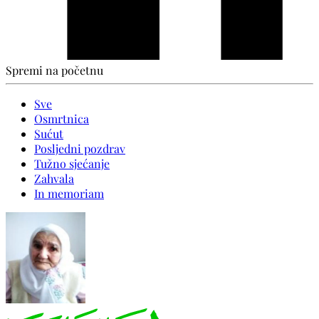
Spremi na početnu
Sve
Osmrtnica
Sućut
Posljedni pozdrav
Tužno sjećanje
Zahvala
In memoriam