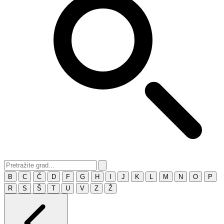
B
C
Č
D
F
G
H
I
J
K
L
M
N
O
P
R
S
Š
T
U
V
Z
Ž