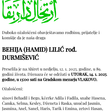
Duboko ožalošćeni obavještavamo rodbinu, prijatelje i
komšije da je naša draga
BEHIJA (HAMID) LILIĆ rođ.
DURMIŠEVIĆ
Preselila je na Ahiret u nedjelju, 12. 1. 2025. godine, u 89.
godini života. Dženaza će se održati u
UTORAK, 14. 1. 2025
.
godine, u 13:00 sati na Gradskom mezarju VLAKOVO.
Ožalošćeni:
sinovi Behadil i Bego, kćerke Adila i Fadila, snahe Hasena,
Ćamka, Selma, Kesley, Dženeta i Raska, unučad Jasmin,
Jasmina, Anel, Sanel, Haris, Tarik i Emina, zetovi Hasan,