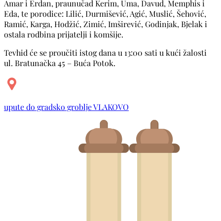
Amar i Erdan, praunučad Kerim, Uma, Davud, Memphis i
Eda, te porodice: Lilić, Durmišević, Agić, Muslić, Šehović,
Ramić, Karga, Hodžić, Zimić, Imširević, Godinjak, Bjelak i
ostala rodbina prijatelji i komšije.
Tevhid će se proučiti istog dana u 13:00 sati u kući žalosti
ul. Bratunačka 45 – Buća Potok.
upute do gradsko groblje VLAKOVO