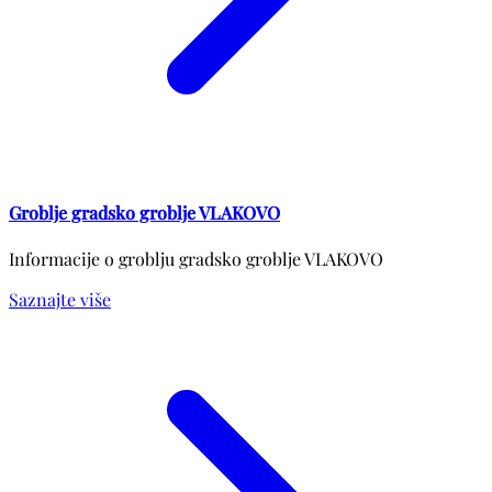
Groblje gradsko groblje VLAKOVO
Informacije o groblju gradsko groblje VLAKOVO
Saznajte više