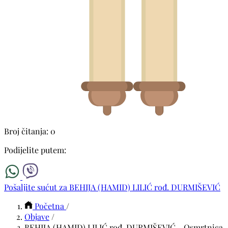
Broj čitanja: 0
Podijelite putem:
Pošaljite sućut za BEHIJA (HAMID) LILIĆ rođ. DURMIŠEVIĆ
Početna
/
Objave
/
BEHIJA (HAMID) LILIĆ rođ. DURMIŠEVIĆ - Osmrtnica