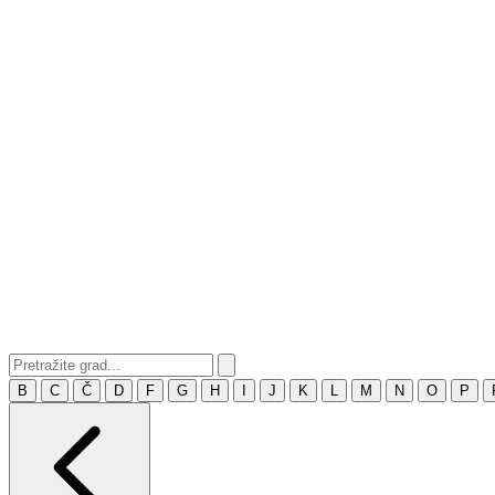
B
C
Č
D
F
G
H
I
J
K
L
M
N
O
P