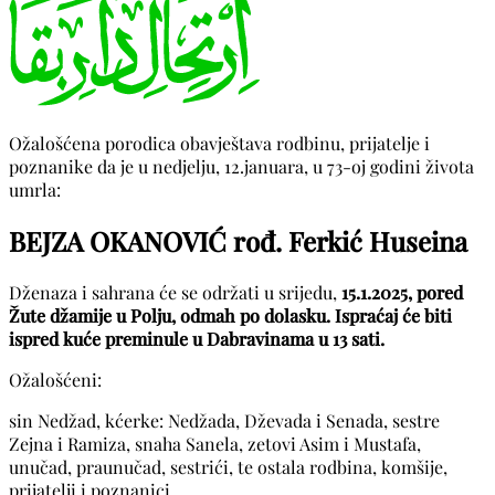
Ožalošćena porodica obavještava rodbinu, prijatelje i
poznanike da je u nedjelju, 12.januara, u 73-oj godini života
umrla:
BEJZA OKANOVIĆ rođ. Ferkić Huseina
Dženaza i sahrana će se održati u srijedu,
15.1.2025, pored
Žute džamije u Polju, odmah po dolasku. Ispraćaj će biti
ispred kuće preminule u Dabravinama u 13 sati.
Ožalošćeni:
sin Nedžad, kćerke: Nedžada, Dževada i Senada, sestre
Zejna i Ramiza, snaha Sanela, zetovi Asim i Mustafa,
unučad, praunučad, sestrići, te ostala rodbina, komšije,
prijatelji i poznanici