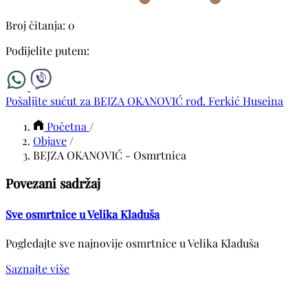
Broj čitanja: 0
Podijelite putem:
Pošaljite sućut za BEJZA OKANOVIĆ rođ. Ferkić Huseina
Početna
/
Objave
/
BEJZA OKANOVIĆ - Osmrtnica
Povezani sadržaj
Sve osmrtnice u Velika Kladuša
Pogledajte sve najnovije osmrtnice u Velika Kladuša
Saznajte više