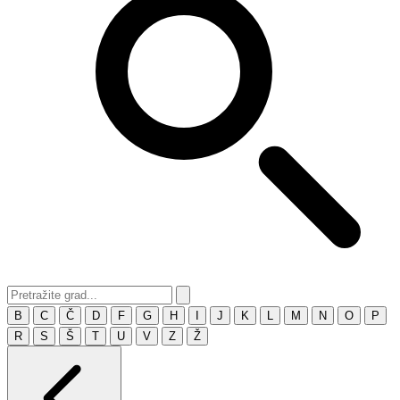
B
C
Č
D
F
G
H
I
J
K
L
M
N
O
P
R
S
Š
T
U
V
Z
Ž