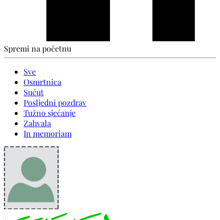
Spremi na početnu
Sve
Osmrtnica
Sućut
Posljedni pozdrav
Tužno sjećanje
Zahvala
In memoriam