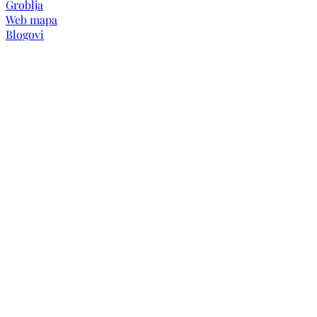
Groblja
Web mapa
Blogovi