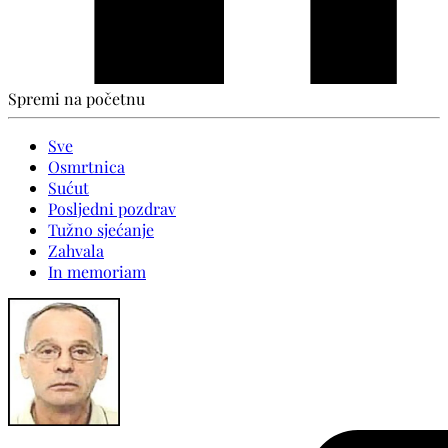
Spremi na početnu
Sve
Osmrtnica
Sućut
Posljedni pozdrav
Tužno sjećanje
Zahvala
In memoriam