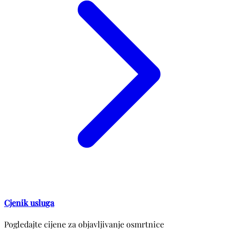
Cjenik usluga
Pogledajte cijene za objavljivanje osmrtnice