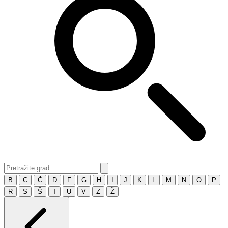
B
C
Č
D
F
G
H
I
J
K
L
M
N
O
P
R
S
Š
T
U
V
Z
Ž