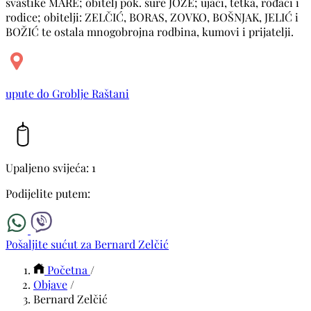
svastike MARE; obitelj pok. šure JOZE; ujaci, tetka, rođaci i
rodice; obitelji: ZELČIĆ, BORAS, ZOVKO, BOŠNJAK, JELIĆ i
BOŽIĆ te ostala mnogobrojna rodbina, kumovi i prijatelji.
upute do Groblje Raštani
Upaljeno svijeća: 1
Podijelite putem:
Pošaljite sućut za Bernard Zelčić
Početna
/
Objave
/
Bernard Zelčić