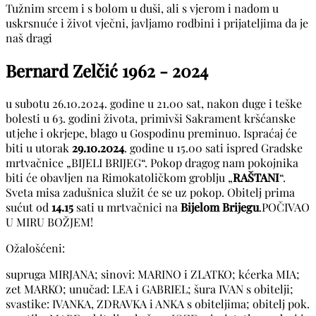
Tužnim srcem i s bolom u duši, ali s vjerom i nadom u
uskrsnuće i život vječni, javljamo rodbini i prijateljima da je
naš dragi
Bernard Zelčić
1962 - 2024
u subotu 26.10.2024. godine u 21.00 sat, nakon duge i teške
bolesti u 63. godini života, primivši Sakrament kršćanske
utjehe i okrjepe, blago u Gospodinu preminuo. Ispraćaj će
biti u utorak
29.10.2024
. godine u 15.00 sati ispred Gradske
mrtvačnice „BIJELI BRIJEG“. Pokop dragog nam pokojnika
biti će obavljen na Rimokatoličkom groblju „
RAŠTANI
“.
Sveta misa zadušnica služit će se uz pokop. Obitelj prima
sućut od
14.15
sati u mrtvačnici na
Bijelom
Brijegu
.POČIVAO
U MIRU BOŽJEM!
Ožalošćeni:
supruga MIRJANA; sinovi: MARINO i ZLATKO; kćerka MIA;
zet MARKO; unučad: LEA i GABRIEL; šura IVAN s obitelji;
svastike: IVANKA, ZDRAVKA i ANKA s obiteljima; obitelj pok.