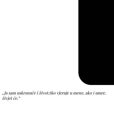
„Ja sam uskrsnuće i život;tko vjeruje u mene, ako i umre,
živjet će.”