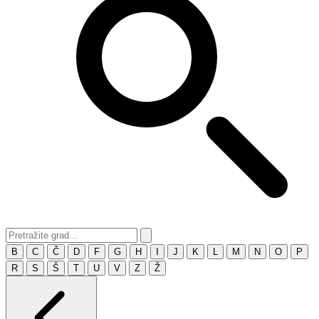
B
C
Č
D
F
G
H
I
J
K
L
M
N
O
P
R
S
Š
T
U
V
Z
Ž