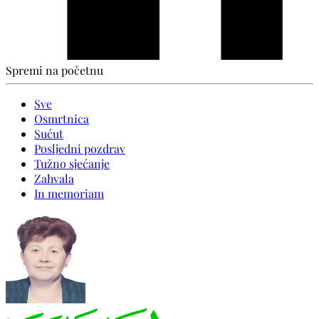
Spremi na početnu
Sve
Osmrtnica
Sućut
Posljedni pozdrav
Tužno sjećanje
Zahvala
In memoriam