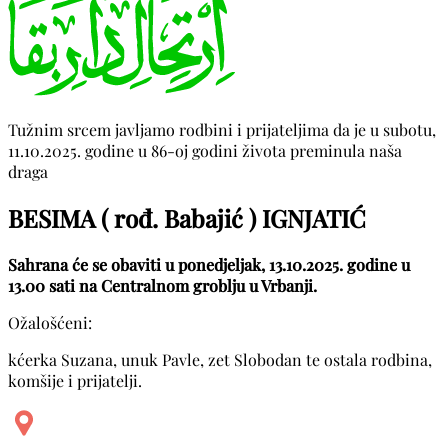
Tužnim srcem javljamo rodbini i prijateljima da je u subotu,
11.10.2025. godine u 86-oj godini života preminula naša
draga
BESIMA ( rođ. Babajić ) IGNJATIĆ
Sahrana će se obaviti u ponedjeljak, 13.10.2025. godine u
13.00 sati na Centralnom groblju u Vrbanji.
Ožalošćeni:
kćerka Suzana, unuk Pavle, zet Slobodan te ostala rodbina,
komšije i prijatelji.