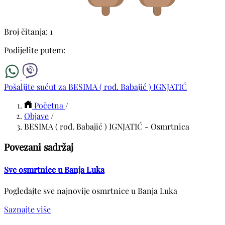
Broj čitanja: 1
Podijelite putem:
Pošaljite sućut za BESIMA ( rođ. Babajić ) IGNJATIĆ
Početna
/
Objave
/
BESIMA ( rođ. Babajić ) IGNJATIĆ - Osmrtnica
Povezani sadržaj
Sve osmrtnice u Banja Luka
Pogledajte sve najnovije osmrtnice u Banja Luka
Saznajte više