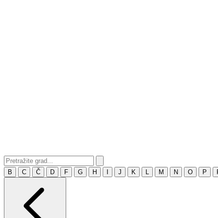
B
C
Č
D
F
G
H
I
J
K
L
M
N
O
P