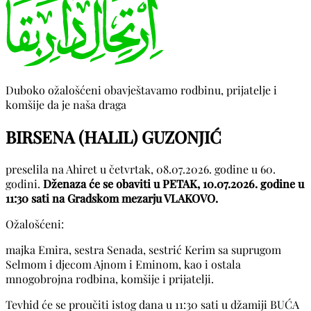
Duboko ožalošćeni obavještavamo rodbinu, prijatelje i
komšije da je naša draga
BIRSENA (HALIL) GUZONJIĆ
preselila na Ahiret u četvrtak, 08.07.2026. godine u 60.
godini.
Dženaza će se obaviti u PETAK, 10.07.2026. godine u
11:30 sati na Gradskom mezarju VLAKOVO.
Ožalošćeni:
majka Emira, sestra Senada, sestrić Kerim sa suprugom
Selmom i djecom Ajnom i Eminom, kao i ostala
mnogobrojna rodbina, komšije i prijatelji.
Tevhid će se proučiti istog dana u 11:30 sati u džamiji BUĆA