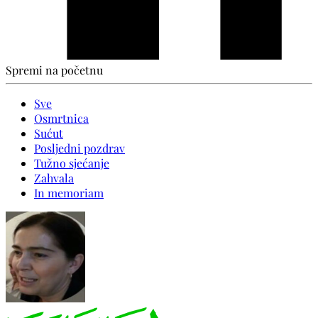
Spremi na početnu
Sve
Osmrtnica
Sućut
Posljedni pozdrav
Tužno sjećanje
Zahvala
In memoriam