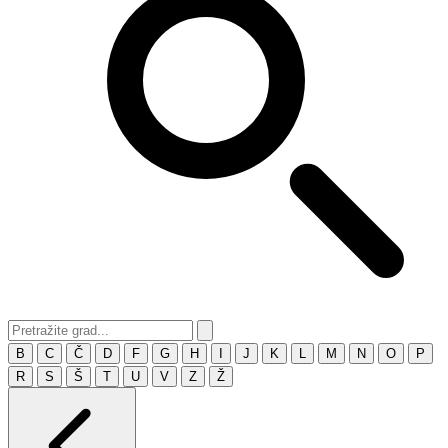
B
C
Č
D
F
G
H
I
J
K
L
M
N
O
P
R
S
Š
T
U
V
Z
Ž