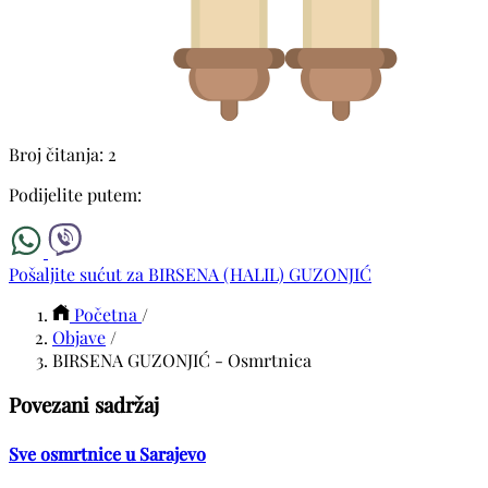
Broj čitanja: 2
Podijelite putem:
Pošaljite sućut za BIRSENA (HALIL) GUZONJIĆ
Početna
/
Objave
/
BIRSENA GUZONJIĆ - Osmrtnica
Povezani sadržaj
Sve osmrtnice u Sarajevo