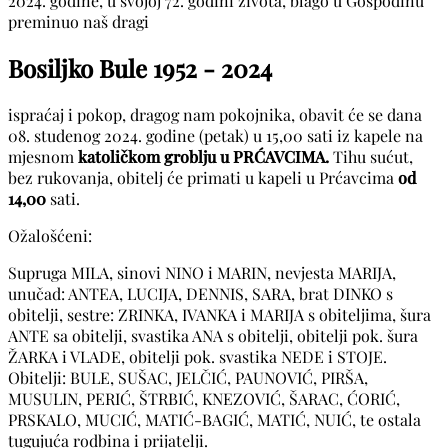
2024. godine, u svojoj 72. godini života, blago u Gospodinu
preminuo naš dragi
Bosiljko Bule
1952 - 2024
ispraćaj i pokop, dragog nam pokojnika, obavit će se dana
08. studenog 2024. godine (petak) u 15,00 sati iz kapele na
mjesnom
katoličkom groblju u PRĆAVCIMA.
Tihu sućut,
bez rukovanja, obitelj će primati u kapeli u Prćavcima
od
14,00
sati.
Ožalošćeni:
Supruga MILA, sinovi NINO i MARIN, nevjesta MARIJA,
unučad: ANTEA, LUCIJA, DENNIS, SARA, brat DINKO s
obitelji, sestre: ZRINKA, IVANKA i MARIJA s obiteljima, šura
ANTE sa obitelji, svastika ANA s obitelji, obitelji pok. šura
ŽARKA i VLADE, obitelji pok. svastika NEDE i STOJE.
Obitelji: BULE, SUŠAC, JELČIĆ, PAUNOVIĆ, PIRŠA,
MUSULIN, PERIĆ, ŠTRBIĆ, KNEZOVIĆ, ŠARAC, ĆORIĆ,
PRSKALO, MUCIĆ, MATIĆ-BAGIĆ, MATIĆ, NUIĆ, te ostala
tugujuća rodbina i prijatelji.