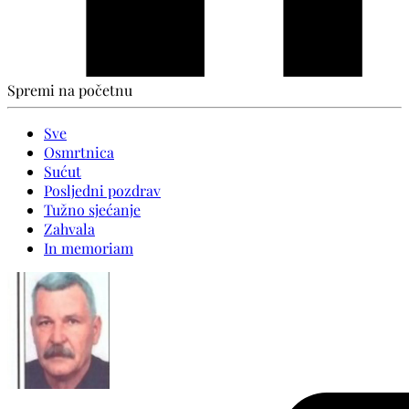
Spremi na početnu
Sve
Osmrtnica
Sućut
Posljedni pozdrav
Tužno sjećanje
Zahvala
In memoriam