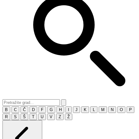
B
C
Č
D
F
G
H
I
J
K
L
M
N
O
P
R
S
Š
T
U
V
Z
Ž