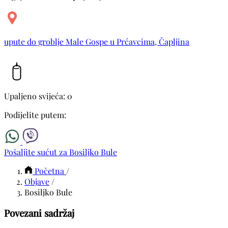
upute do groblje Male Gospe u Prćavcima, Čapljina
Upaljeno svijeća: 0
Podijelite putem:
Pošaljite sućut za Bosiljko Bule
Početna
/
Objave
/
Bosiljko Bule
Povezani sadržaj