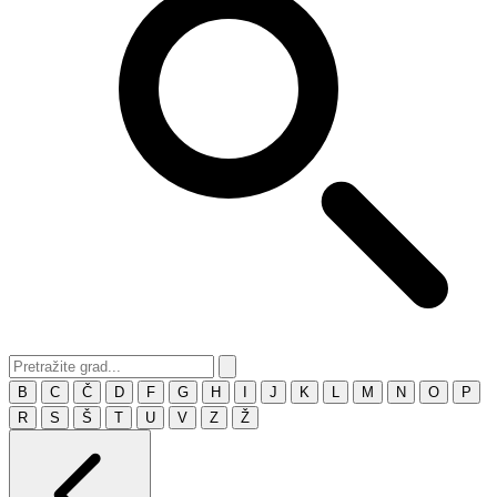
B
C
Č
D
F
G
H
I
J
K
L
M
N
O
P
R
S
Š
T
U
V
Z
Ž