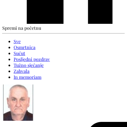
Spremi na početnu
Sve
Osmrtnica
Sućut
Posljedni pozdrav
Tužno sjećanje
Zahvala
In memoriam