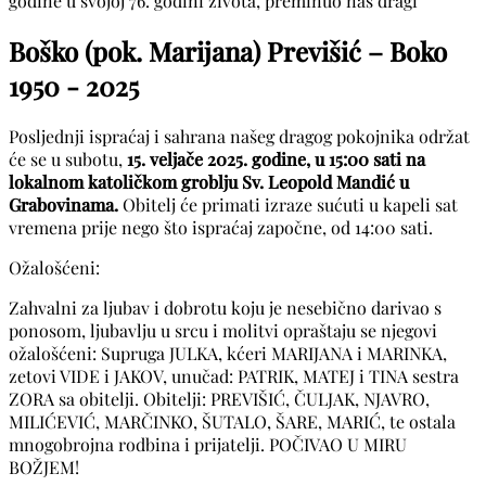
godine u svojoj 76. godini života, preminuo naš dragi
Boško (pok. Marijana) Previšić – Boko
1950 - 2025
Posljednji ispraćaj i sahrana našeg dragog pokojnika održat
će se u subotu,
15. veljače 2025. godine, u 15:00 sati na
lokalnom katoličkom groblju Sv. Leopold Mandić u
Grabovinama.
Obitelj će primati izraze sućuti u kapeli sat
vremena prije nego što ispraćaj započne, od 14:00 sati.
Ožalošćeni:
Zahvalni za ljubav i dobrotu koju je nesebično darivao s
ponosom, ljubavlju u srcu i molitvi opraštaju se njegovi
ožalošćeni: Supruga JULKA, kćeri MARIJANA i MARINKA,
zetovi VIDE i JAKOV, unučad: PATRIK, MATEJ i TINA sestra
ZORA sa obitelji. Obitelji: PREVIŠIĆ, ČULJAK, NJAVRO,
MILIĆEVIĆ, MARČINKO, ŠUTALO, ŠARE, MARIĆ, te ostala
mnogobrojna rodbina i prijatelji. POČIVAO U MIRU
BOŽJEM!