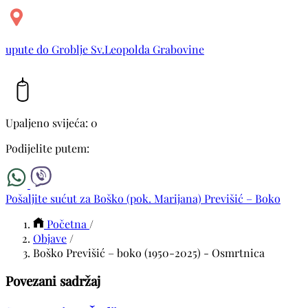
upute do Groblje Sv.Leopolda Grabovine
Upaljeno svijeća: 0
Podijelite putem:
Pošaljite sućut za Boško (pok. Marijana) Previšić – Boko
Početna
/
Objave
/
Boško Previšić – boko (1950-2025) - Osmrtnica
Povezani sadržaj