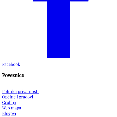
Facebook
Poveznice
Politika privatnosti
Općine i gradovi
Groblja
Web mapa
Blogovi