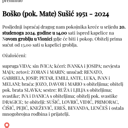
preminuo
Boško (pok. Mate) Sušić
1951 - 2024
Posljednji ispraćaj dragog nam pokojnika kreće u srijedu
20.
studenoga 2024. godine u 14,00
sati ispred kapelice na
N
ovom groblju u Vionici
gdje će biti i pokop. Obitelj prima
sućut od 13,00 sati u kapelici groblja.
Ožalošćeni:
supruga VIDA; sin IVICA; kćeri: IVANKA i JOSIPA; nevjesta
MAJA; zetovi: ZORAN i MARIN; unučad: RENATO,
GABRIELA, JOSIP, PETAR, EMILI, ANTE, LUKA, IVAN i
MELANI; braća: JOZO, DAVOR i MARIO s obiteljima; obitelj
pok. brata SLAVKA; sestre: RUŽA i LJILJA s obiteljima;
svastike; IVA i DANICA s obiteljima; obitelj pok. svastike
DRAGICE; te obitelji: SUŠIĆ, LOVRIĆ, VIDIĆ, PRIMORAC,
ĆIŠIĆ, PEJIĆ, KNEŽEVIĆ, EREŠ, BEVANDA, LENČEŠ i ostala
mnogobrojna rodbina i prijatelji.