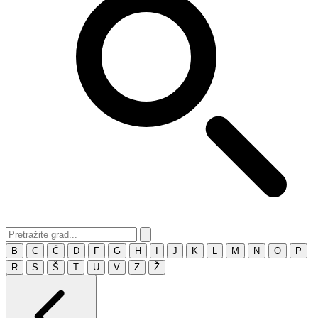
B
C
Č
D
F
G
H
I
J
K
L
M
N
O
P
R
S
Š
T
U
V
Z
Ž