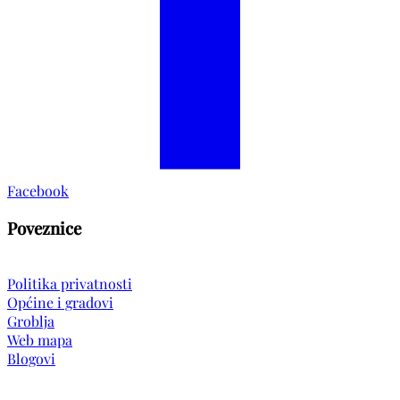
Facebook
Poveznice
Politika privatnosti
Općine i gradovi
Groblja
Web mapa
Blogovi