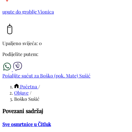
upute do groblje Vionica
Upaljeno svijeća: 0
Podijelite putem:
Pošaljite sućut za Boško (pok. Mate) Sušić
Početna
/
Objave
/
Boško Sušić
Povezani sadržaj
Sve osmrtnice u Čitluk