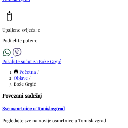
Upaljeno svijeća: 0
Podijelite putem:
Pošaljite sućut za Bože Grgić
Početna
/
Objave
/
Bože Grgić
Povezani sadržaj
Sve osmrtnice u Tomislavgrad
Pogledajte sve najnovije osmrtnice u Tomislavgrad