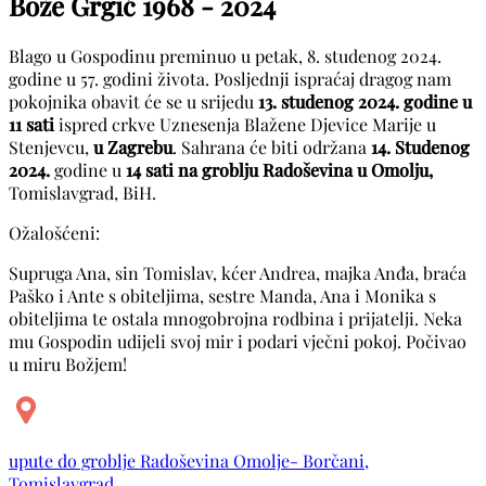
Bože Grgić
1968 - 2024
Blago u Gospodinu preminuo u petak, 8. studenog 2024.
godine u 57. godini života. Posljednji ispraćaj dragog nam
pokojnika obavit će se u srijedu
13. studenog 2024. godine u
11 sati
ispred crkve Uznesenja Blažene Djevice Marije u
Stenjevcu,
u Zagrebu
. Sahrana će biti održana
14. Studenog
2024.
godine u
14 sati na groblju Radoševina u Omolju,
Tomislavgrad, BiH.
Ožalošćeni:
Supruga Ana, sin Tomislav, kćer Andrea, majka Anđa, braća
Paško i Ante s obiteljima, sestre Manda, Ana i Monika s
obiteljima te ostala mnogobrojna rodbina i prijatelji. Neka
mu Gospodin udijeli svoj mir i podari vječni pokoj. Počivao
u miru Božjem!
upute do groblje Radoševina Omolje- Borčani,
Tomislavgrad