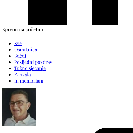
Spremi na početnu
Sve
Osmrtnica
Sućut
Posljedni pozdrav
Tužno sjećanje
Zahvala
In memoriam