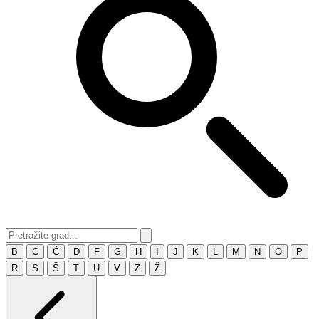
B
C
Č
D
F
G
H
I
J
K
L
M
N
O
P
R
S
Š
T
U
V
Z
Ž