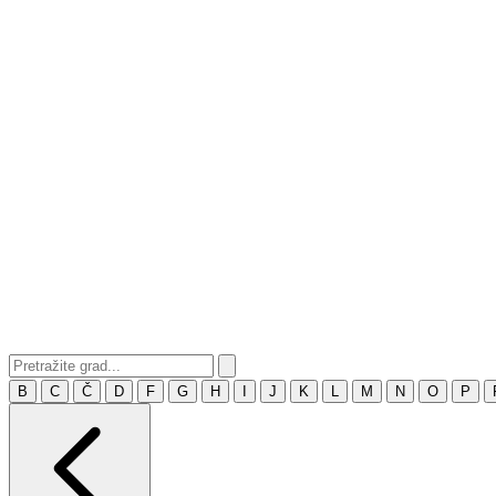
B
C
Č
D
F
G
H
I
J
K
L
M
N
O
P