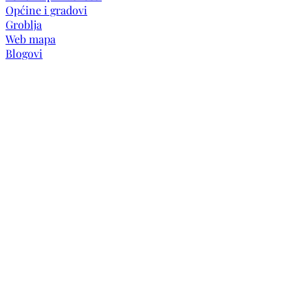
Općine i gradovi
Groblja
Web mapa
Blogovi