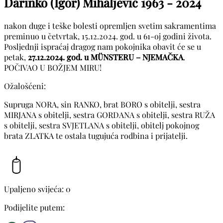
Darinko (Igor) Mihaljević
1963 - 2024
nakon duge i teške bolesti opremljen svetim sakramentima
preminuo u četvrtak, 15.12.2024. god. u 61-oj godini života.
Posljednji ispraćaj dragog nam pokojnika obavit će se u
petak,
27.12.2024. god. u MÜNSTERU – NJEMAČKA
.
POČIVAO U BOŽJEM MIRU!
Ožalošćeni:
Supruga NORA, sin RANKO, brat BORO s obitelji, sestra
MIRJANA s obitelji, sestra GORDANA s obitelji, sestra RUŽA
s obitelji, sestra SVJETLANA s obitelji, obitelj pokojnog
brata ZLATKA te ostala tugujuća rodbina i prijatelji.
Upaljeno svijeća: 0
Podijelite putem: