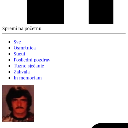
Spremi na početnu
Sve
Osmrtnica
Sućut
Posljedni pozdrav
Tužno sjećanje
Zahvala
In memoriam