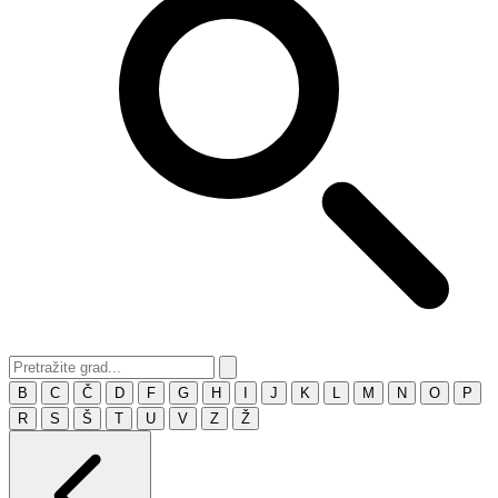
B
C
Č
D
F
G
H
I
J
K
L
M
N
O
P
R
S
Š
T
U
V
Z
Ž