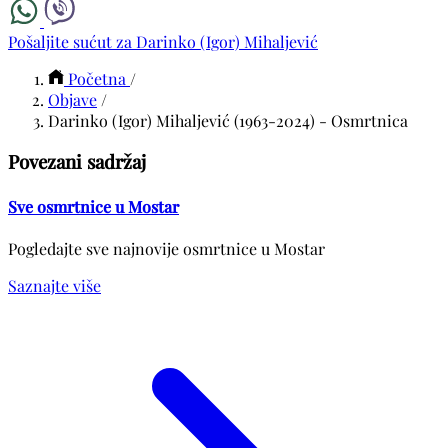
Pošaljite sućut za Darinko (Igor) Mihaljević
Početna
/
Objave
/
Darinko (Igor) Mihaljević (1963-2024) - Osmrtnica
Povezani sadržaj
Sve osmrtnice u Mostar
Pogledajte sve najnovije osmrtnice u Mostar
Saznajte više