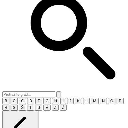
B
C
Č
D
F
G
H
I
J
K
L
M
N
O
P
R
S
Š
T
U
V
Z
Ž