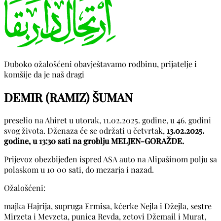
Duboko ožalošćeni obavještavamo rodbinu, prijatelje i
komšije da je naš dragi
DEMIR (RAMIZ) ŠUMAN
preselio na Ahiret u utorak, 11.02.2025. godine, u 46. godini
svog života. Dženaza će se održati u četvrtak,
13.02.2025.
godine, u 13:30 sati na groblju MELJEN-GORAŽDE.
Prijevoz obezbijeđen ispred ASA auto na Alipašinom polju sa
polaskom u 10 00 sati, do mezarja i nazad.
Ožalošćeni:
majka Hajrija, supruga Ermisa, kćerke Nejla i Džejla, sestre
Mirzeta i Mevzeta, punica Revda, zetovi Džemail i Murat,