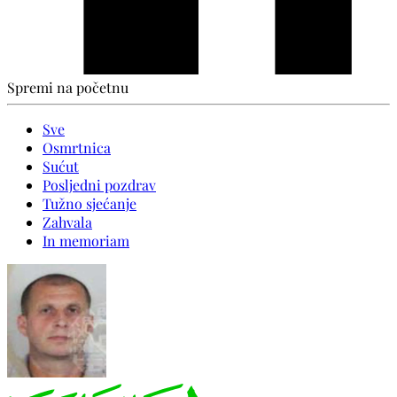
Spremi na početnu
Sve
Osmrtnica
Sućut
Posljedni pozdrav
Tužno sjećanje
Zahvala
In memoriam