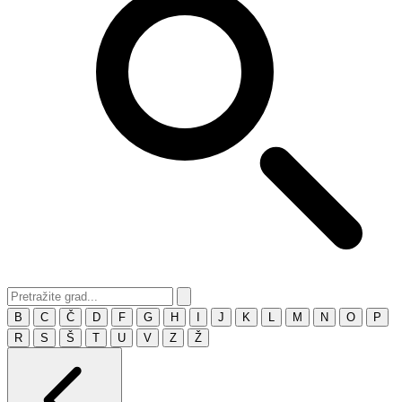
B
C
Č
D
F
G
H
I
J
K
L
M
N
O
P
R
S
Š
T
U
V
Z
Ž