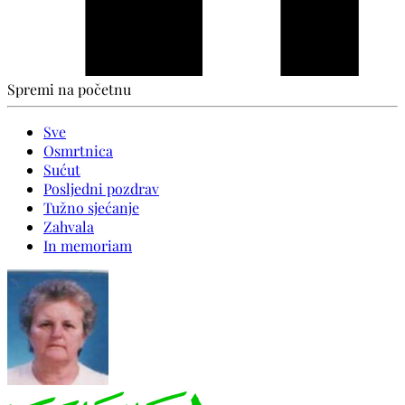
Spremi na početnu
Sve
Osmrtnica
Sućut
Posljedni pozdrav
Tužno sjećanje
Zahvala
In memoriam