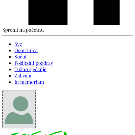
Spremi na početnu
Sve
Osmrtnica
Sućut
Posljedni pozdrav
Tužno sjećanje
Zahvala
In memoriam