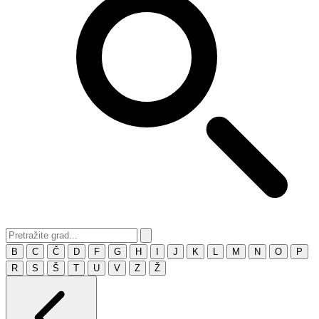
B
C
Č
D
F
G
H
I
J
K
L
M
N
O
P
R
S
Š
T
U
V
Z
Ž