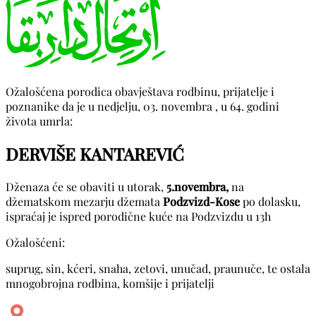
Ožalošćena porodica obavještava rodbinu, prijatelje i
poznanike da je u nedjelju, 03. novembra , u 64. godini
života umrla:
DERVIŠE KANTAREVIĆ
Dženaza će se obaviti u utorak,
5.novembra,
na
džematskom mezarju džemata
Podzvizd-Kose
po dolasku,
ispraćaj je ispred porodične kuće na Podzvizdu u 13h
Ožalošćeni:
suprug, sin, kćeri, snaha, zetovi, unučad, praunuče, te ostala
mnogobrojna rodbina, komšije i prijatelji