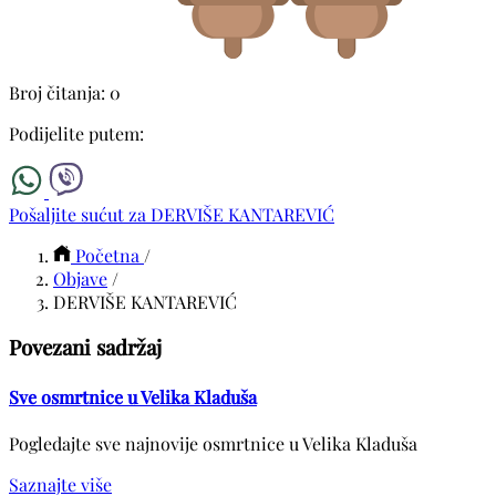
Broj čitanja: 0
Podijelite putem:
Pošaljite sućut za DERVIŠE KANTAREVIĆ
Početna
/
Objave
/
DERVIŠE KANTAREVIĆ
Povezani sadržaj
Sve osmrtnice u Velika Kladuša
Pogledajte sve najnovije osmrtnice u Velika Kladuša
Saznajte više