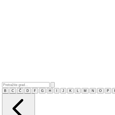
B
C
Č
D
F
G
H
I
J
K
L
M
N
O
P