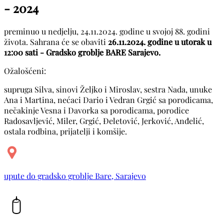
- 2024
preminuo u nedjelju, 24.11.2024. godine u svojoj 88. godini
života. Sahrana će se obaviti
26.11.2024. godine u utorak u
12:00 sati - Gradsko groblje BARE Sarajevo.
Ožalošćeni:
supruga Silva, sinovi Željko i Miroslav, sestra Nada, unuke
Ana i Martina, nećaci Dario i Vedran Grgić sa porodicama,
nečakinje Vesna i Davorka sa porodicama, porodice
Radosavljević, Miler, Grgić, Đeletović, Jerković, Anđelić,
ostala rodbina, prijatelji i komšije.
upute do gradsko groblje Bare, Sarajevo