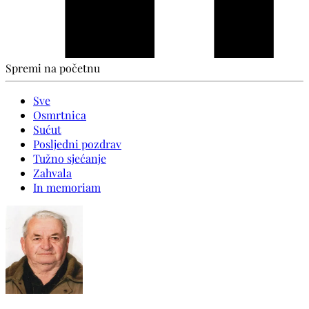
Spremi na početnu
Sve
Osmrtnica
Sućut
Posljedni pozdrav
Tužno sjećanje
Zahvala
In memoriam