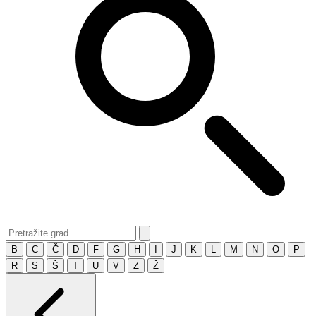
B
C
Č
D
F
G
H
I
J
K
L
M
N
O
P
R
S
Š
T
U
V
Z
Ž