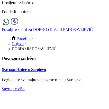
Upaljeno svijeća: 0
Podijelite putem:
Pošaljite sućut za ĐORĐO (Dušan) RADOSAVLJEVIĆ
Početna
/
Objave
/
ĐORĐO RADOSAVLJEVIĆ
Povezani sadržaj
Sve osmrtnice u Sarajevo
Pogledajte sve najnovije osmrtnice u Sarajevo
Saznajte više