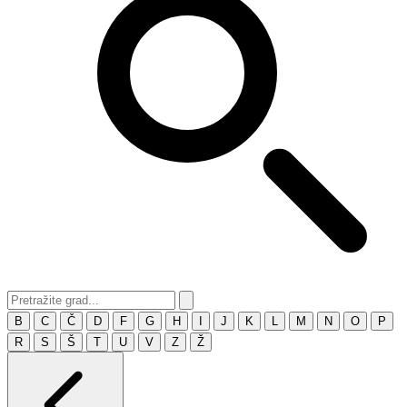
B
C
Č
D
F
G
H
I
J
K
L
M
N
O
P
R
S
Š
T
U
V
Z
Ž