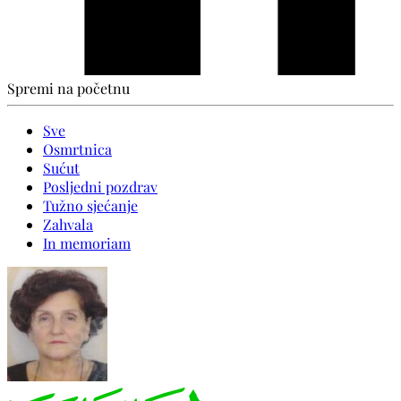
Spremi na početnu
Sve
Osmrtnica
Sućut
Posljedni pozdrav
Tužno sjećanje
Zahvala
In memoriam