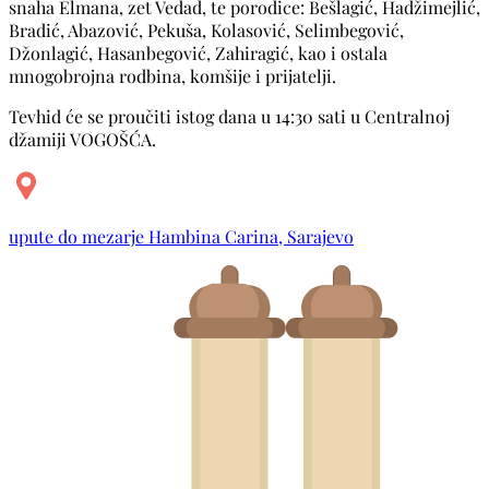
snaha Elmana, zet Vedad, te porodice: Bešlagić, Hadžimejlić,
Bradić, Abazović, Pekuša, Kolasović, Selimbegović,
Džonlagić, Hasanbegović, Zahiragić, kao i ostala
mnogobrojna rodbina, komšije i prijatelji.
Tevhid će se proučiti istog dana u 14:30 sati u Centralnoj
džamiji VOGOŠĆA.
upute do mezarje Hambina Carina, Sarajevo