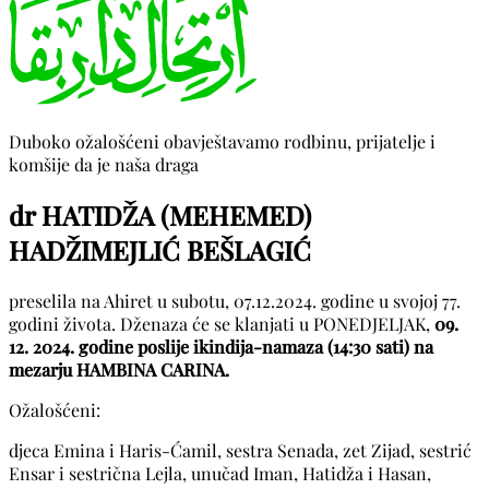
Duboko ožalošćeni obavještavamo rodbinu, prijatelje i
komšije da je naša draga
dr HATIDŽA (MEHEMED)
HADŽIMEJLIĆ BEŠLAGIĆ
preselila na Ahiret u subotu, 07.12.2024. godine u svojoj 77.
godini života. Dženaza će se klanjati u PONEDJELJAK,
09.
12. 2024. godine poslije ikindija-namaza (14:30 sati) na
mezarju HAMBINA CARINA.
Ožalošćeni:
djeca Emina i Haris-Ćamil, sestra Senada, zet Zijad, sestrić
Ensar i sestrična Lejla, unučad Iman, Hatidža i Hasan,