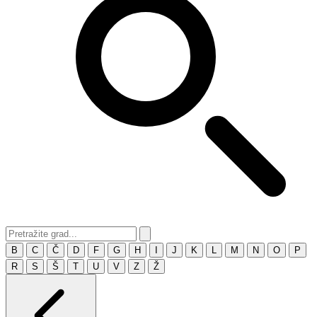
B
C
Č
D
F
G
H
I
J
K
L
M
N
O
P
R
S
Š
T
U
V
Z
Ž