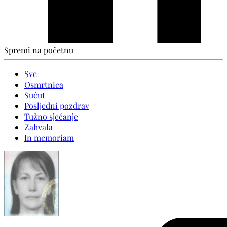
Spremi na početnu
Sve
Osmrtnica
Sućut
Posljedni pozdrav
Tužno sjećanje
Zahvala
In memoriam