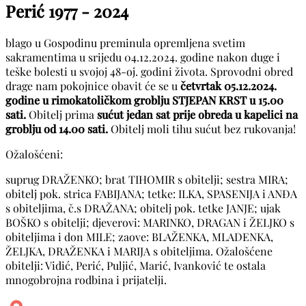
Perić
1977 - 2024
blago u Gospodinu preminula opremljena svetim
sakramentima u srijedu 04.12.2024. godine nakon duge i
teške bolesti u svojoj 48-oj. godini života. Sprovodni obred
drage nam pokojnice obavit će se u
četvrtak 05.12.2024.
godine u rimokatoličkom groblju STJEPAN KRST u 15.00
sati.
Obitelj prima
sućut jedan sat prije obreda u kapelici na
groblju od 14.00 sati.
Obitelj moli tihu sućut bez rukovanja!
Ožalošćeni:
suprug DRAŽENKO; brat TIHOMIR s obitelji; sestra MIRA;
obitelj pok. strica FABIJANA; tetke: ILKA, SPASENIJA i ANĐA
s obiteljima, č.s DRAŽANA; obitelj pok. tetke JANJE; ujak
BOŠKO s obitelji; djeverovi: MARINKO, DRAGAN i ŽELJKO s
obiteljima i don MILE; zaove: BLAŽENKA, MLADENKA,
ŽELJKA, DRAŽENKA i MARIJA s obiteljima. Ožalošćene
obitelji: Vidić, Perić, Puljić, Marić, Ivanković te ostala
mnogobrojna rodbina i prijatelji.