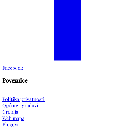
Facebook
Poveznice
Politika privatnosti
Općine i gradovi
Groblja
Web mapa
Blogovi