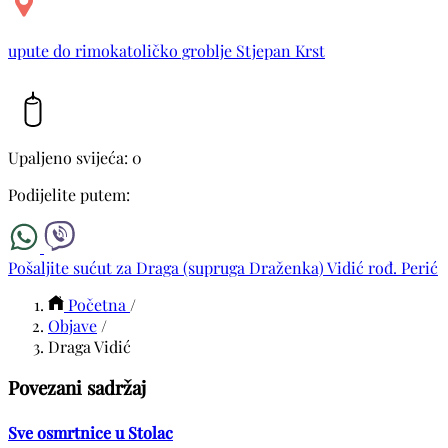
upute do rimokatoličko groblje Stjepan Krst
Upaljeno svijeća: 0
Podijelite putem:
Pošaljite sućut za Draga (supruga Draženka) Vidić rođ. Perić
Početna
/
Objave
/
Draga Vidić
Povezani sadržaj
Sve osmrtnice u Stolac