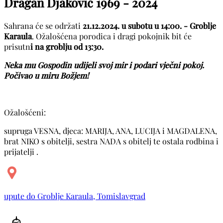
Dragan Djaković
1969 - 2024
Sahrana će se održati
21.12.2024. u subotu u 14:00. - Groblje
Karaula
. Ožalošćena porodica i dragi pokojnik bit će
prisutn
i na groblju od 13:30.
Neka mu Gospodin udijeli svoj mir i podari vječni pokoj.
Počivao u miru Božjem!
Ožalošćeni:
supruga VESNA, djeca: MARIJA, ANA, LUCIJA i MAGDALENA,
brat NIKO s obitelji, sestra NADA s obitelj te ostala rodbina i
prijatelji .
upute do Groblje Karaula, Tomislavgrad