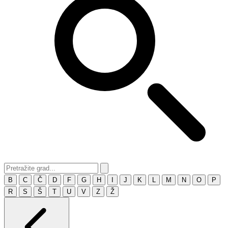
B
C
Č
D
F
G
H
I
J
K
L
M
N
O
P
R
S
Š
T
U
V
Z
Ž