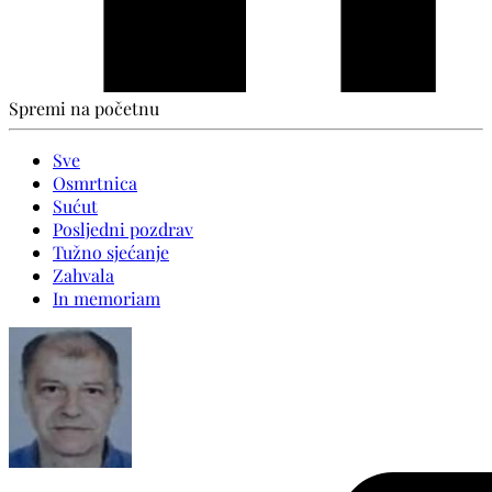
Spremi na početnu
Sve
Osmrtnica
Sućut
Posljedni pozdrav
Tužno sjećanje
Zahvala
In memoriam