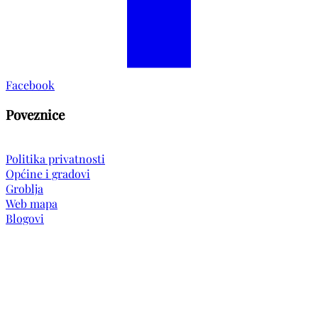
Facebook
Poveznice
Politika privatnosti
Općine i gradovi
Groblja
Web mapa
Blogovi