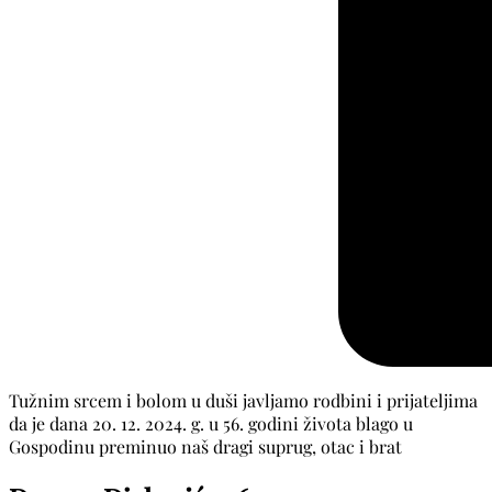
Tužnim srcem i bolom u duši javljamo rodbini i prijateljima
da je dana 20. 12. 2024. g. u 56. godini života blago u
Gospodinu preminuo naš dragi suprug, otac i brat