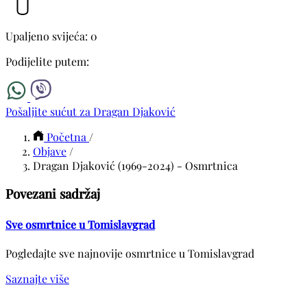
Upaljeno svijeća: 0
Podijelite putem:
Pošaljite sućut za Dragan Djaković
Početna
/
Objave
/
Dragan Djaković (1969-2024) - Osmrtnica
Povezani sadržaj
Sve osmrtnice u Tomislavgrad
Pogledajte sve najnovije osmrtnice u Tomislavgrad
Saznajte više