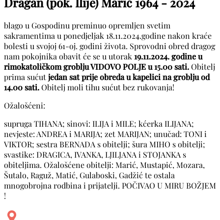
Dragan (pok. Ilije) Marić
1964 - 2024
blago u Gospodinu preminuo opremljen svetim
sakramentima u ponedjeljak 18.11.2024.godine nakon kraće
bolesti u svojoj 61-oj. godini života. Sprovodni obred dragog
nam pokojnika obavit će se u utorak
19.11.2024. godine u
rimokatoličkom groblju VIDOVO POLJE u 15.00 sati.
Obitelj
prima sućut
jedan sat prije obreda u kapelici na groblju od
14.00 sati.
Obitelj moli tihu sućut bez rukovanja!
Ožalošćeni:
supruga TIHANA; sinovi: ILIJA i MILE; kćerka ILIJANA;
nevjeste: ANDREA i MARIJA; zet MARIJAN; unučad: TONI i
VIKTOR; sestra BERNADA s obitelji; šura MIHO s obitelji;
svastike: DRAGICA, IVANKA, LJILJANA i STOJANKA s
obiteljima. Ožalošćene obitelji: Marić, Mustapić, Mozara,
Šutalo, Raguž, Matić, Gulaboski, Gadžić te ostala
mnogobrojna rodbina i prijatelji. POČIVAO U MIRU BOŽJEM
!