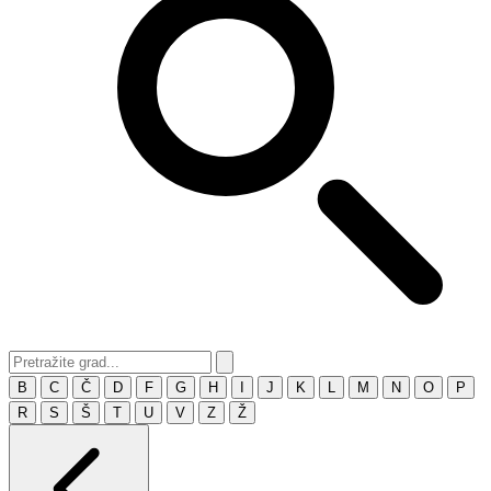
B
C
Č
D
F
G
H
I
J
K
L
M
N
O
P
R
S
Š
T
U
V
Z
Ž