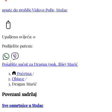
upute do groblje Vidovo Polje, Stolac
Upaljeno svijeća: 0
Podijelite putem:
Pošaljite sućut za Dragan (pok. Ilije) Marić
Početna
/
Objave
/
Dragan Marić
Povezani sadržaj
Sve osmrtnice u Stolac