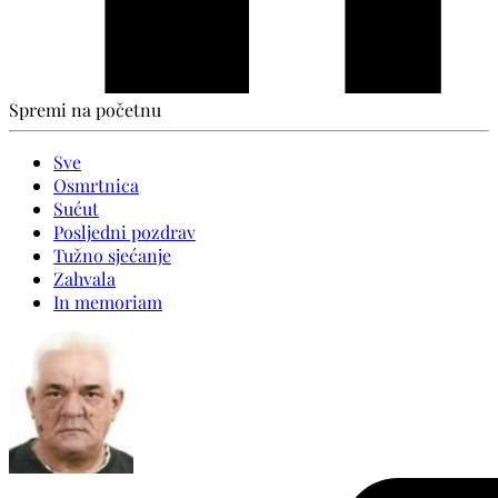
Spremi na početnu
Sve
Osmrtnica
Sućut
Posljedni pozdrav
Tužno sjećanje
Zahvala
In memoriam