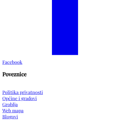
Facebook
Poveznice
Politika privatnosti
Općine i gradovi
Groblja
Web mapa
Blogovi