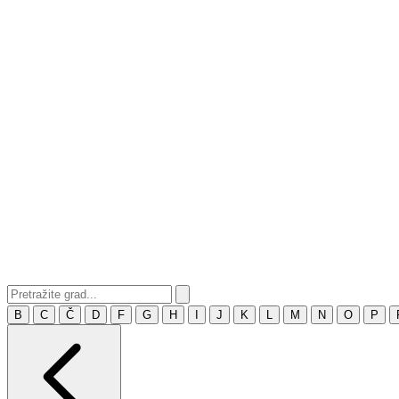
B
C
Č
D
F
G
H
I
J
K
L
M
N
O
P