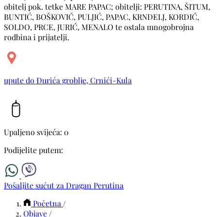
obitelj pok. tetke MARE PAPAC; obitelji: PERUTINA, ŠITUM,
BUNTIĆ, BOŠKOVIĆ, PULJIĆ, PAPAC, KRNDELJ, KORDIĆ,
SOLDO, PRCE, JURIĆ, MENALO te ostala mnogobrojna
rodbina i prijatelji.
upute do Đurića groblje, Crnići-Kula
Upaljeno svijeća: 0
Podijelite putem:
Pošaljite sućut za Dragan Perutina
Početna
/
Objave
/