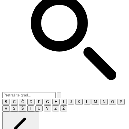
B
C
Č
D
F
G
H
I
J
K
L
M
N
O
P
R
S
Š
T
U
V
Z
Ž