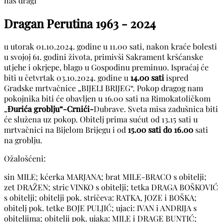
naš dragi
Dragan Perutina
1963 - 2024
u utorak 01.10.2024. godine u 11.00 sati, nakon kraće bolesti
u svojoj 61. godini života, primivši Sakrament kršćanske
utjehe i okrjepe, blago u Gospodinu preminuo. Ispraćaj će
biti u četvrtak 03.10.2024. godine u
14.00 sati
ispred
Gradske mrtvačnice „BIJELI BRIJEG“. Pokop dragog nam
pokojnika biti će obavljen u 16.00 sati na Rimokatoličkom
„
Đurića
groblju“-Crnići-
Dubrave. Sveta misa zadušnica biti
će služena uz pokop. Obitelj prima sućut od 13.15 sati u
mrtvačnici na Bijelom Brijegu i od
15.00 sati do 16.00
sati
na groblju.
Ožalošćeni:
sin MILE; kćerka MARJANA; brat MILE-BRACO s obitelji;
zet DRAŽEN; stric VINKO s obitelji; tetka DRAGA BOŠKOVIĆ
s obitelji; obitelji pok. stričeva: RATKA, JOZE i BOŠKA;
obitelj pok. tetke BOJE PULJIĆ; ujaci: IVAN i ANDRIJA s
obiteljima; obitelji pok. ujaka: MILE i DRAGE BUNTIĆ;