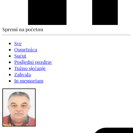
Spremi na početnu
Sve
Osmrtnica
Sućut
Posljedni pozdrav
Tužno sjećanje
Zahvala
In memoriam