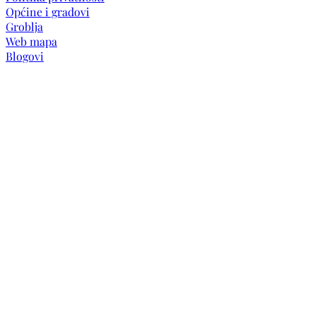
Općine i gradovi
Groblja
Web mapa
Blogovi