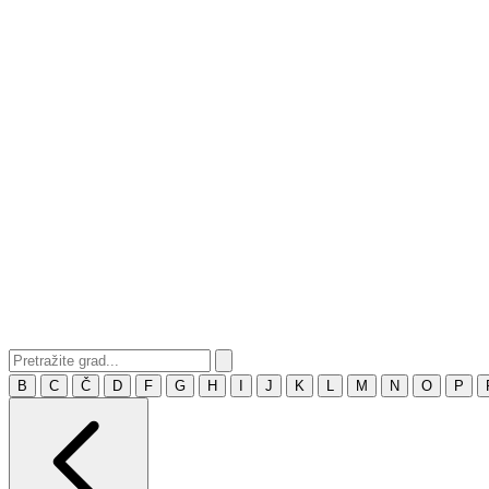
B
C
Č
D
F
G
H
I
J
K
L
M
N
O
P