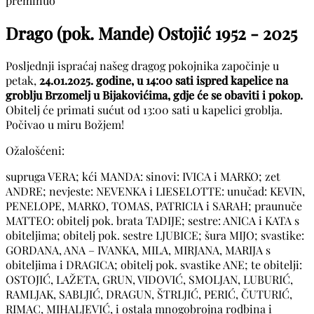
preminuo
Drago (pok. Mande) Ostojić
1952 - 2025
Posljednji ispraćaj našeg dragog pokojnika započinje u
petak,
24.01.2025. godine, u 14:00 sati ispred kapelice na
groblju Brzomelj u Bijakovićima, gdje će se obaviti i pokop.
Obitelj će primati sućut od 13:00 sati u kapelici groblja.
Počivao u miru Božjem!
Ožalošćeni:
supruga VERA; kći MANDA: sinovi: IVICA i MARKO; zet
ANDRE; nevjeste: NEVENKA i LIESELOTTE: unučad: KEVIN,
PENELOPE, MARKO, TOMAS, PATRICIA i SARAH; praunuče
MATTEO: obitelj pok. brata TADIJE; sestre: ANICA i KATA s
obiteljima; obitelj pok. sestre LJUBICE; šura MIJO; svastike:
GORDANA, ANA – IVANKA, MILA, MIRJANA, MARIJA s
obiteljima i DRAGICA; obitelj pok. svastike ANE; te obitelji:
OSTOJIĆ, LAŽETA, GRUN, VIDOVIĆ, SMOLJAN, LUBURIĆ,
RAMLJAK, SABLJIĆ, DRAGUN, ŠTRLJIĆ, PERIĆ, ČUTURIĆ,
RIMAC, MIHALJEVIĆ, i ostala mnogobrojna rodbina i