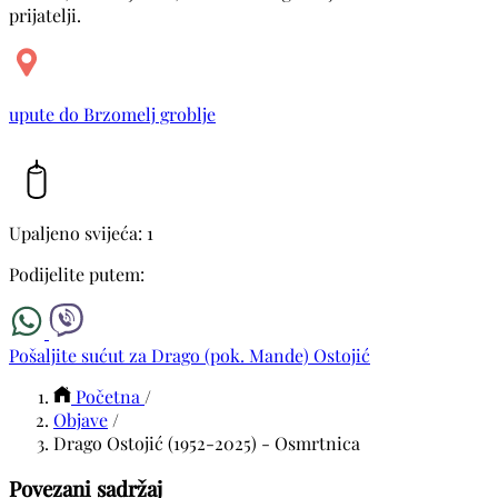
prijatelji.
upute do Brzomelj groblje
Upaljeno svijeća: 1
Podijelite putem:
Pošaljite sućut za Drago (pok. Mande) Ostojić
Početna
/
Objave
/
Drago Ostojić (1952-2025) - Osmrtnica
Povezani sadržaj