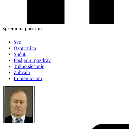
Spremi na početnu
Sve
Osmrtnica
Sućut
Posljedni pozdrav
Tužno sjećanje
Zahvala
In memoriam