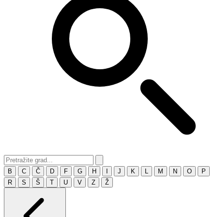
B
C
Č
D
F
G
H
I
J
K
L
M
N
O
P
R
S
Š
T
U
V
Z
Ž