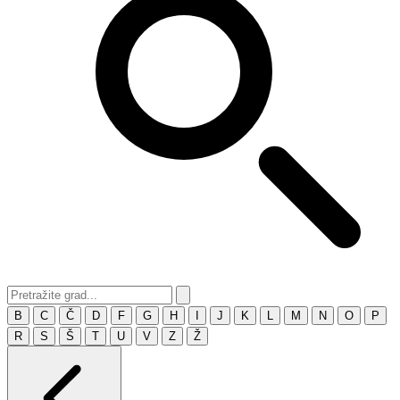
B
C
Č
D
F
G
H
I
J
K
L
M
N
O
P
R
S
Š
T
U
V
Z
Ž