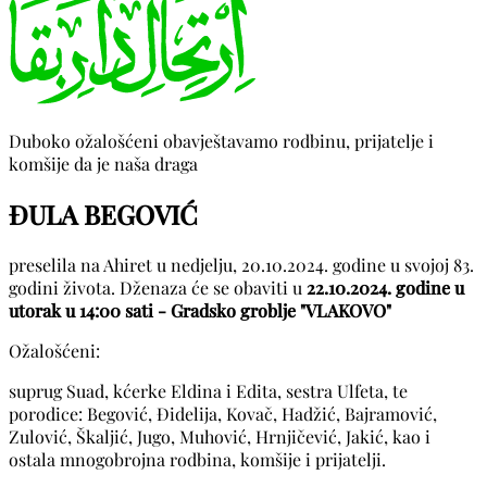
Duboko ožalošćeni obavještavamo rodbinu, prijatelje i
komšije da je naša draga
ĐULA BEGOVIĆ
preselila na Ahiret u nedjelju, 20.10.2024. godine u svojoj 83.
godini života. Dženaza će se obaviti u
22.10.2024. godine u
utorak u 14:00 sati - Gradsko groblje "VLAKOVO"
Ožalošćeni:
suprug Suad, kćerke Eldina i Edita, sestra Ulfeta, te
porodice: Begović, Đidelija, Kovač, Hadžić, Bajramović,
Zulović, Škaljić, Jugo, Muhović, Hrnjičević, Jakić, kao i
ostala mnogobrojna rodbina, komšije i prijatelji.