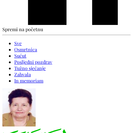
Spremi na početnu
Sve
Osmrtnica
Sućut
Posljedni pozdrav
Tužno sjećanje
Zahvala
In memoriam