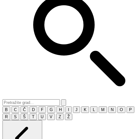
B
C
Č
D
F
G
H
I
J
K
L
M
N
O
P
R
S
Š
T
U
V
Z
Ž