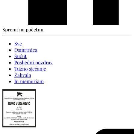
Spremi na početnu
Sve
Osmrtnica
Sućut
Posljedni pozdrav
Tužno sjećanje
Zahvala
In memoriam