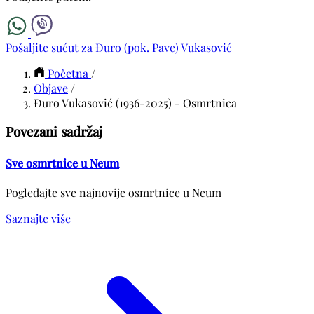
Pošaljite sućut za Đuro (pok. Pave) Vukasović
Početna
/
Objave
/
Đuro Vukasović (1936-2025) - Osmrtnica
Povezani sadržaj
Sve osmrtnice u Neum
Pogledajte sve najnovije osmrtnice u Neum
Saznajte više