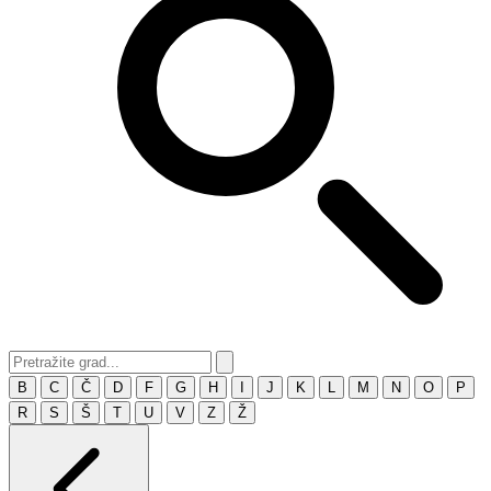
B
C
Č
D
F
G
H
I
J
K
L
M
N
O
P
R
S
Š
T
U
V
Z
Ž