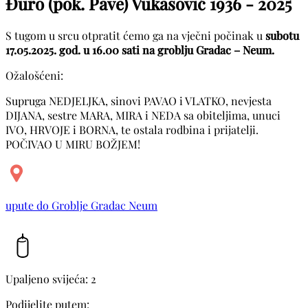
Đuro (pok. Pave) Vukasović
1936 - 2025
S tugom u srcu otpratit ćemo ga na vječni počinak u
subotu
17.05.2025. god. u 16.00 sati na groblju Gradac – Neum.
Ožalošćeni:
Supruga NEDJELJKA, sinovi PAVAO i VLATKO, nevjesta
DIJANA, sestre MARA, MIRA i NEDA sa obiteljima, unuci
IVO, HRVOJE i BORNA, te ostala rodbina i prijatelji.
POČIVAO U MIRU BOŽJEM!
upute do Groblje Gradac Neum
Upaljeno svijeća: 2
Podijelite putem: