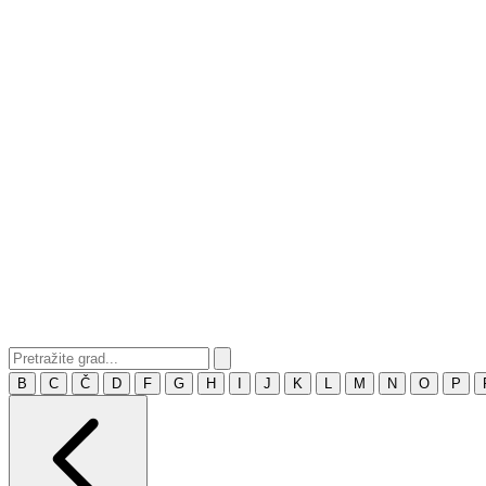
B
C
Č
D
F
G
H
I
J
K
L
M
N
O
P