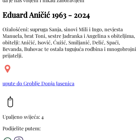
da je naš voljeni i nikad zaboravljeni
Eduard Aničić
1963 - 2024
Ožalošćeni: supruga Sanja, sinovi Mili i Ingo, nevjesta
Manuela, brat Toni, sestre Jadranka i Angelina s obiteljima,
obitelji: Aničić, Isović, Ćužić, Smiljanić, Delić, Spaći,
Bevanda, Buhovac te ostala tugujuća rodbina i mnogobrojni
prijatelji.
upute do Groblje Donja Jasenica
Upaljeno svijeća: 4
Podijelite putem: