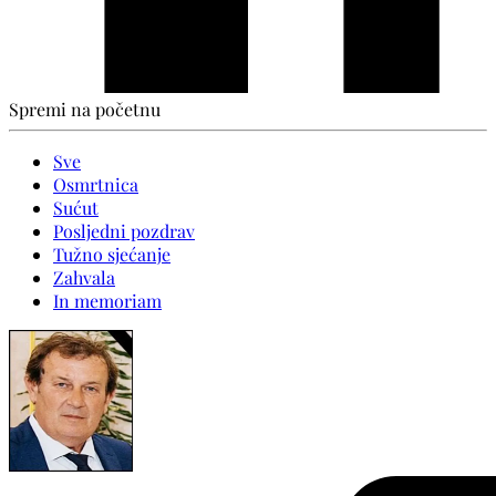
Spremi na početnu
Sve
Osmrtnica
Sućut
Posljedni pozdrav
Tužno sjećanje
Zahvala
In memoriam