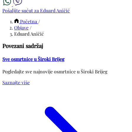
Pošaljite sućut za Eduard Aničić
Početna
/
Objave
/
Eduard Aničić
Povezani sadržaj
Sve osmrtnice u Široki Brijeg
Pogledajte sve najnovije osmrtnice u Široki Brijeg
Saznajte više