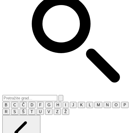
B
C
Č
D
F
G
H
I
J
K
L
M
N
O
P
R
S
Š
T
U
V
Z
Ž