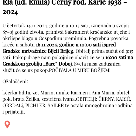
Ela (ud. Emila) Černy rođ. Karić
1938 -
2024
U četvrtak 14.11.2024. godine u 10:15 sati, iznenada u svojoj
87-oj godini života, primivši Sakrament kršćanske utjehe i
okrijepe blago u Gospodinu preminula. Pogrebna povorka
kreće u subotu
16.11.2024. godine u 10:00 sati ispred
Gradske mrtvačnice Bijeli Brijeg
. Obitelj prima sućut od 9:15
sati. Pokop drage nam pokojnice obavit će se u
16:00 sati na
Gradskom groblju „Bare“ Doboj
. Sveta misa zadušnica
služit će se uz pokop.POČIVALA U MIRU BOŽJEM!
Ožalošćeni:
kćerka Edita, zet Mario, unuke Karmen i Ana Maria, obitelj
pok. brata Željka, sestrična Ivana.OBITELJI: ČERNY, KARIĆ,
OBRDALj, PICHLER, SAJLER te ostala mnogobrojna rodbina
i prijatelji.