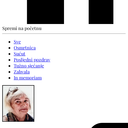
Spremi na početnu
Sve
Osmrtnica
Sućut
Posljedni pozdrav
Tužno sjećanje
Zahvala
In memoriam