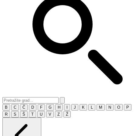
B
C
Č
D
F
G
H
I
J
K
L
M
N
O
P
R
S
Š
T
U
V
Z
Ž