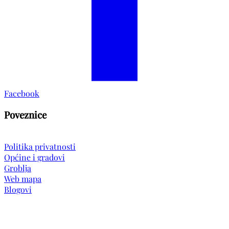
Facebook
Poveznice
Politika privatnosti
Općine i gradovi
Groblja
Web mapa
Blogovi