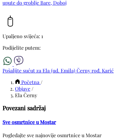
upute do groblje Bare, Doboj
Upaljeno svijeća: 1
Podijelite putem:
Pošaljite sućut za Ela (ud. Emila) Černy rođ. Karić
Početna
/
Objave
/
Ela Černy
Povezani sadržaj
Sve osmrtnice u Mostar
Pogledajte sve najnovije osmrtnice u Mostar