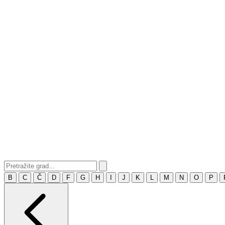
B
C
Č
D
F
G
H
I
J
K
L
M
N
O
P