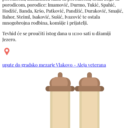
porodicom, porodice: Imamović, Durmo, Tukić, Spahić,
Hodžić, Banda, Kršo, Patković, Pandžić, Duraković, Smajić,
Bahor, Steiml, Isaković, Sušić, Ivazović te ostala
mnogobrojna rodbina, komšije i prijatelji.
Tevhid će se proučiti istog dana u 11:00 sati u džamiji
Jezero.
upute do gradsko mezarje Vlakovo - Aleja veterana