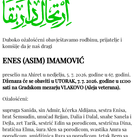
Duboko ožalošćeni obavještavamo rodbinu, prijatelje i
komšije da je naš dragi
ENES (ASIM) IMAMOVIĆ
preselio na Ahiret u nedjelju, 5. 7. 2026. godine u 67. godini.
Dženaza će se obaviti u UTORAK, 7. 7. 2026. godine u 11:00
sati na Gradskom mezarju VLAKOVO (Aleja veterana).
Ožalošćeni:
supruga Sanida, sin Admir, kćerka Aldijana, sestra Enisa,
brat Šemsudin, unučad Rejjan, Dalia i Dalal, snahe Sanela i
Dejla, zet Tarik, sestrić Edin sa porodicom, sestrična Dina,
bratična Elma, šura Alen sa porodicom, svastika Amra sa
porodicom, amidžinica Raza sa porodicom, tetak Bego sa