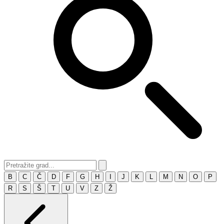
B
C
Č
D
F
G
H
I
J
K
L
M
N
O
P
R
S
Š
T
U
V
Z
Ž