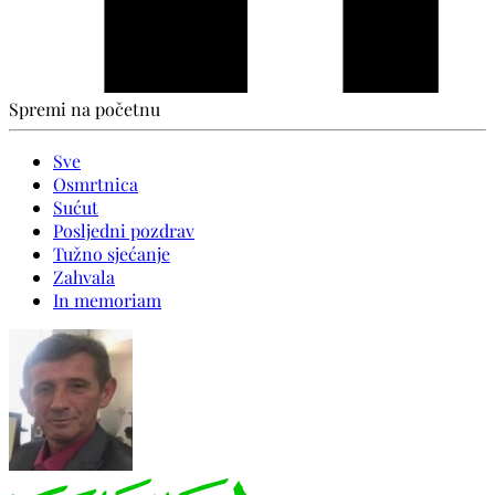
Spremi na početnu
Sve
Osmrtnica
Sućut
Posljedni pozdrav
Tužno sjećanje
Zahvala
In memoriam