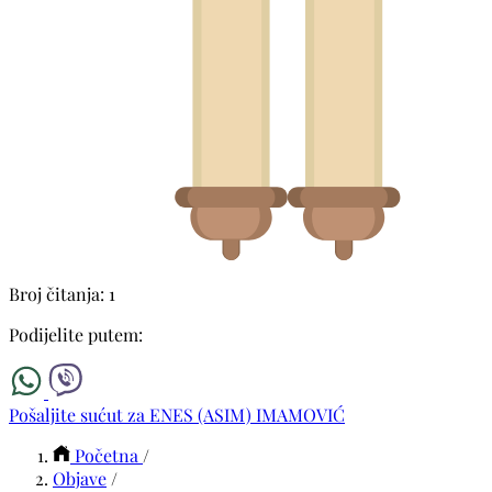
Broj čitanja: 1
Podijelite putem:
Pošaljite sućut za ENES (ASIM) IMAMOVIĆ
Početna
/
Objave
/