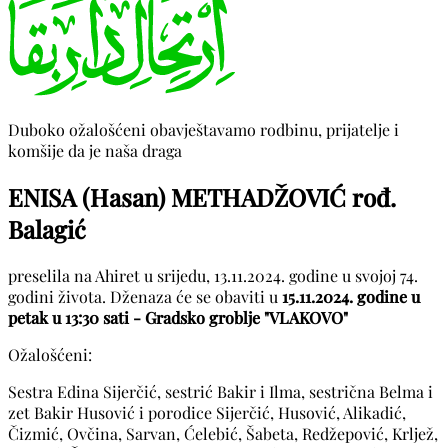
Duboko ožalošćeni obavještavamo rodbinu, prijatelje i
komšije da je naša draga
ENISA (Hasan) METHADŽOVIĆ rođ.
Balagić
preselila na Ahiret u srijedu, 13.11.2024. godine u svojoj 74.
godini života. Dženaza će se obaviti u
15.11.2024. godine u
petak u 13:30 sati - Gradsko groblje "VLAKOVO"
Ožalošćeni:
Sestra Edina Sijerčić, sestrić Bakir i Ilma, sestrična Belma i
zet Bakir Husović i porodice Sijerčić, Husović, Alikadić,
Čizmić, Ovčina, Sarvan, Ćelebić, Šabeta, Redžepović, Krljež,