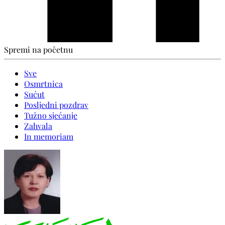
Spremi na početnu
Sve
Osmrtnica
Sućut
Posljedni pozdrav
Tužno sjećanje
Zahvala
In memoriam