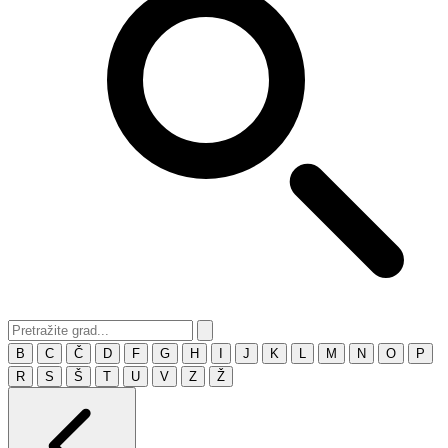
B
C
Č
D
F
G
H
I
J
K
L
M
N
O
P
R
S
Š
T
U
V
Z
Ž