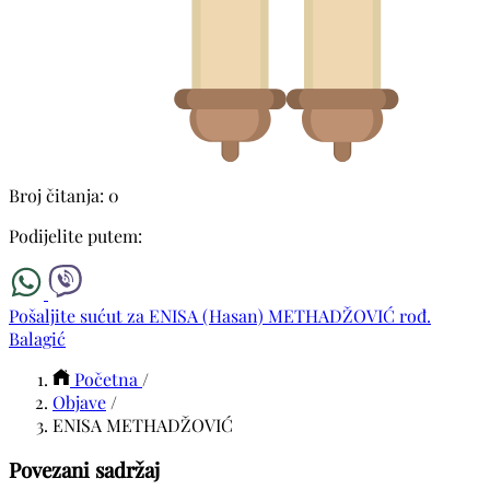
Broj čitanja: 0
Podijelite putem:
Pošaljite sućut za ENISA (Hasan) METHADŽOVIĆ rođ.
Balagić
Početna
/
Objave
/
ENISA METHADŽOVIĆ
Povezani sadržaj