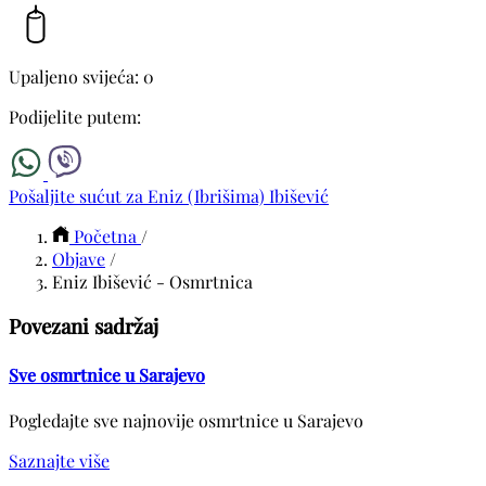
Upaljeno svijeća: 0
Podijelite putem:
Pošaljite sućut za Eniz (Ibrišima) Ibišević
Početna
/
Objave
/
Eniz Ibišević - Osmrtnica
Povezani sadržaj
Sve osmrtnice u Sarajevo
Pogledajte sve najnovije osmrtnice u Sarajevo
Saznajte više