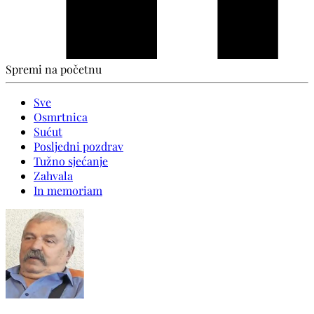
Spremi na početnu
Sve
Osmrtnica
Sućut
Posljedni pozdrav
Tužno sjećanje
Zahvala
In memoriam