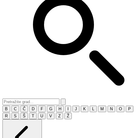
B
C
Č
D
F
G
H
I
J
K
L
M
N
O
P
R
S
Š
T
U
V
Z
Ž