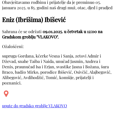
Obavještavamo rodbinu i prijatelje da je preminuo 05.
januara 2025. u 85. godini naš dragi muž, otac, djed i pradjed
Eniz (Ibrišima) Ibišević
Sahrana će se održati
09.01.2025. u četvrtak u 12:00 na
Gradskom groblju "VLAKOVO".
Ožalošćeni:
supruga Gordana, kćerke Vesna i Sanja, zetovi Admir i
Dževad, snahe Taiba i Naida, unučad Jasmin, Andrea i
Denis, praunučad Isa i Erjan, svastike Jasna i Božana, šura
Braco, badžo Mirko, porodice Ibišević, Osivčić, Alajbegović,
Alibegović, Avdihodžić, Tomić, komšije, prijatelji i
poznanici.
upute do gradsko groblje VLAKOVO