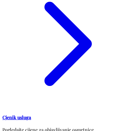
Cjenik usluga
Pogledajte cijene za objavljivanje osmrtnice