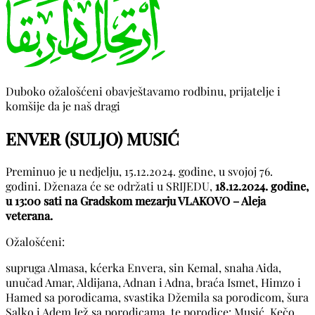
Duboko ožalošćeni obavještavamo rodbinu, prijatelje i
komšije da je naš dragi
ENVER (SULJO) MUSIĆ
Preminuo je u nedjelju, 15.12.2024. godine, u svojoj 76.
godini. Dženaza će se održati u SRIJEDU,
18.12.2024. godine,
u 13:00 sati na Gradskom mezarju VLAKOVO – Aleja
veterana.
Ožalošćeni:
supruga Almasa, kćerka Envera, sin Kemal, snaha Aida,
unučad Amar, Aldijana, Adnan i Adna, braća Ismet, Himzo i
Hamed sa porodicama, svastika Džemila sa porodicom, šura
Salko i Adem Jež sa porodicama, te porodice: Musić, Kečo,