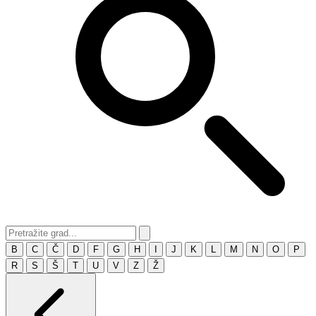
B
C
Č
D
F
G
H
I
J
K
L
M
N
O
P
R
S
Š
T
U
V
Z
Ž