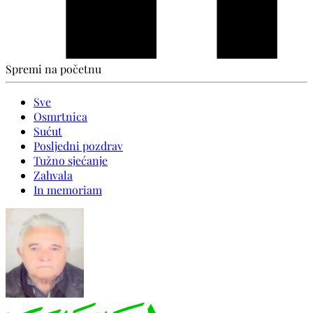
Spremi na početnu
Sve
Osmrtnica
Sućut
Posljedni pozdrav
Tužno sjećanje
Zahvala
In memoriam