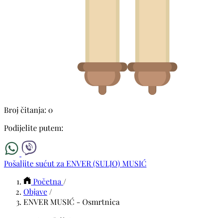
Broj čitanja: 0
Podijelite putem:
Pošaljite sućut za ENVER (SULJO) MUSIĆ
Početna
/
Objave
/
ENVER MUSIĆ - Osmrtnica