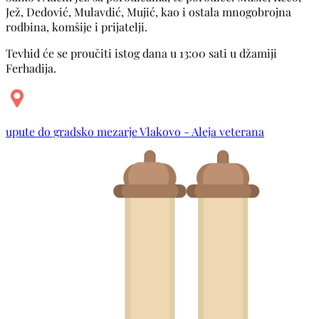
Jež, Dedović, Mulavdić, Mujić, kao i ostala mnogobrojna
rodbina, komšije i prijatelji.
Tevhid će se proučiti istog dana u 13:00 sati u džamiji
Ferhadija.
upute do gradsko mezarje Vlakovo - Aleja veterana