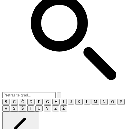
B
C
Č
D
F
G
H
I
J
K
L
M
N
O
P
R
S
Š
T
U
V
Z
Ž