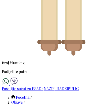
Broj čitanja: 0
Podijelite putem:
Pošaljite sućut za ESAD (NAZIF) HADŽIBULIĆ
Početna
/
Objave
/