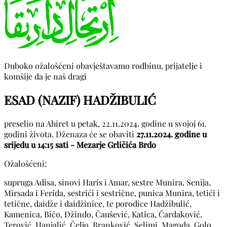
Duboko ožalošćeni obavještavamo rodbinu, prijatelje i
komšije da je naš dragi
ESAD (NAZIF) HADŽIBULIĆ
preselio na Ahiret u petak, 22.11.2024. godine u svojoj 61.
godini života. Dženaza će se obaviti
27.11.2024. godine u
srijedu u 14:15 sati - Mezarje Grličića Brdo
Ožalošćeni:
supruga Adisa, sinovi Haris i Amar, sestre Munira, Senija,
Mirsada i Ferida, sestrići i sestrične, punica Munira, tetići i
tetične, daidže i daidžinice, te porodice Hadžibulić,
Kamenica, Bičo, Džindo, Čaušević, Katica, Čardaković,
Terović, Hanjalić, Čeljo, Branković, Selimi, Magoda, Golo,