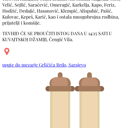
Velić, Sejfić, Saračević, Omeragić, Karkelja, Kapo, Feriz,
Hodžić, Dedajić, Hasanović, Klempić, Alispahić, Pašić,
Kulovac, Kepeš, Karić, kao i ostala mnogobrojna rodbina,
prijatelji i komšije.
TEVHID ĆE SE PROUČITI ISTOG DANA U 14:15 SATI U
KUVAJTSKOJ DŽAMIJI, Čengić Vila.
upute do mezarje Grličića Brdo, Sarajevo