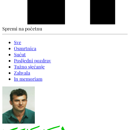
Spremi na početnu
Sve
Osmrtnica
Sućut
Posljedni pozdrav
Tužno sjećanje
Zahvala
In memoriam