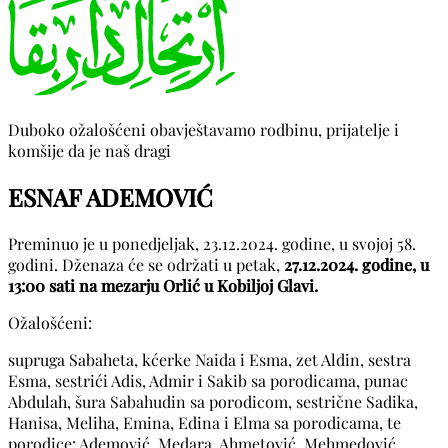
Duboko ožalošćeni obavještavamo rodbinu, prijatelje i
komšije da je naš dragi
ESNAF ADEMOVIĆ
Preminuo je u ponedjeljak, 23.12.2024. godine, u svojoj 58.
godini. Dženaza će se održati u petak,
27.12.2024. godine, u
13:00 sati na mezarju Orlić u Kobiljoj Glavi.
Ožalošćeni:
supruga Sabaheta, kćerke Naida i Esma, zet Aldin, sestra
Esma, sestrići Adis, Admir i Sakib sa porodicama, punac
Abdulah, šura Sabahudin sa porodicom, sestrične Sadika,
Hanisa, Meliha, Emina, Edina i Elma sa porodicama, te
porodice: Ademović, Medara, Ahmetović, Mehmedović,