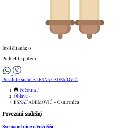
Broj čitanja: 0
Podijelite putem:
Pošaljite sućut za ESNAF ADEMOVIĆ
Početna
/
Objave
/
ESNAF ADEMOVIĆ - Osmrtnica
Povezani sadržaj
Sve osmrtnice u Vogošća