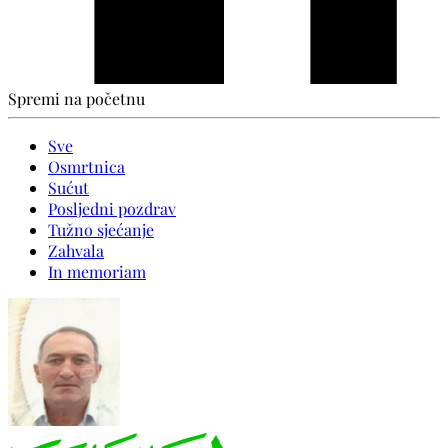
Spremi na početnu
Sve
Osmrtnica
Sućut
Posljedni pozdrav
Tužno sjećanje
Zahvala
In memoriam