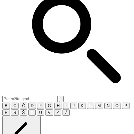
B
C
Č
D
F
G
H
I
J
K
L
M
N
O
P
R
S
Š
T
U
V
Z
Ž