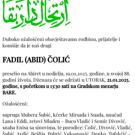
Duboko ožalošćeni obavještavamo rodbinu, prijatelje i
komšije da je naš dragi
FADIL (ABID) ČOLIĆ
preselio na Ahiret u nedjelju, 19.01.2025. godine, u svojoj 88.
godini života. Dženaza će se održati u UTORAK,
21.01.2025.
godine, s početkom u 13:30 sati na Gradskom mezarju
BARE.
Ožalošćeni:
supruga Mubera Šubić, kćerke Mirsada i Suada, unučad
Lana i Eddi, zetovi Mladen – Buco Vladić i Semir Divović,
snaha Enisa sa sinovima, te porodice: Čolić, Divović, Vladić,
Šubić, Avdić, Bešlija, Pobrić, Vuksanović, Đonko, Tufekčić –