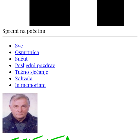
Spremi na početnu
Sve
Osmrtnica
Sućut
Posljedni pozdrav
Tužno sjećanje
Zahvala
In memoriam