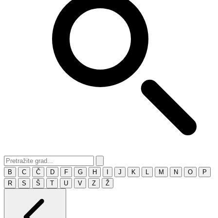
B
C
Č
D
F
G
H
I
J
K
L
M
N
O
P
R
S
Š
T
U
V
Z
Ž