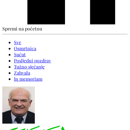
Spremi na početnu
Sve
Osmrtnica
Sućut
Posljedni pozdrav
Tužno sjećanje
Zahvala
In memoriam