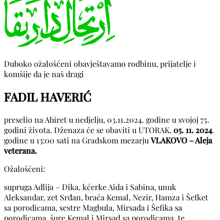
Duboko ožalošćeni obavještavamo rodbinu, prijatelje i
komšije da je naš dragi
FADIL HAVERIĆ
preselio na Ahiret u nedjelju, 03.11.2024. godine u svojoj 75.
godini života. Dženaza će se obaviti u UTORAK,
05. 11. 2024
.
godine u 13:00 sati na Gradskom mezarju
VLAKOVO – Aleja
veterana.
Ožalošćeni:
supruga Adlija – Dika, kćerke Aida i Sabina, unuk
Aleksandar, zet Srđan, braća Kemal, Nezir, Hamza i Šefket
sa porodicama, sestre Magbula, Mirsada i Šefika sa
porodicama, šure Kemal i Mirsad sa porodicama, te