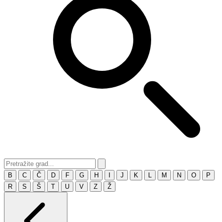
B
C
Č
D
F
G
H
I
J
K
L
M
N
O
P
R
S
Š
T
U
V
Z
Ž