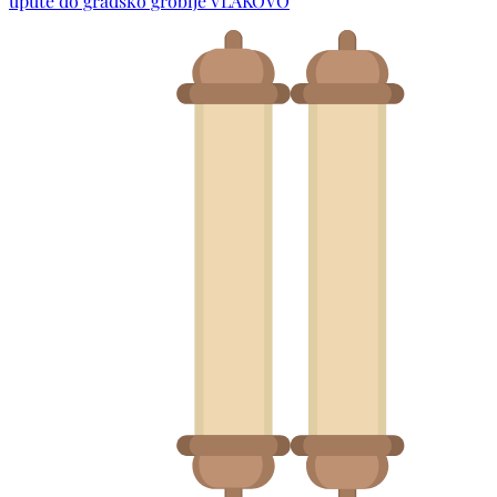
upute do gradsko groblje VLAKOVO