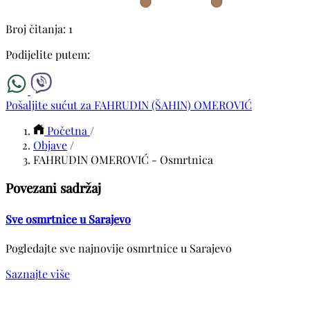
Broj čitanja: 1
Podijelite putem:
Pošaljite sućut za FAHRUDIN (ŠAHIN) OMEROVIĆ
Početna
/
Objave
/
FAHRUDIN OMEROVIĆ - Osmrtnica
Povezani sadržaj
Sve osmrtnice u Sarajevo
Pogledajte sve najnovije osmrtnice u Sarajevo
Saznajte više