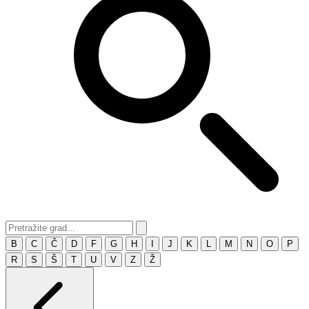
B
C
Č
D
F
G
H
I
J
K
L
M
N
O
P
R
S
Š
T
U
V
Z
Ž