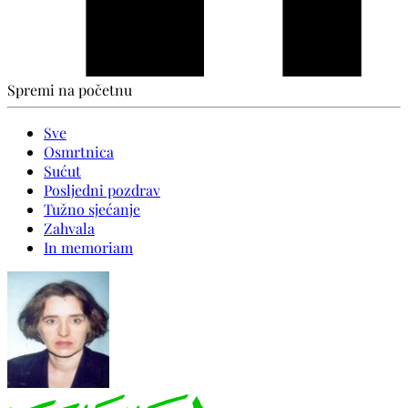
Spremi na početnu
Sve
Osmrtnica
Sućut
Posljedni pozdrav
Tužno sjećanje
Zahvala
In memoriam