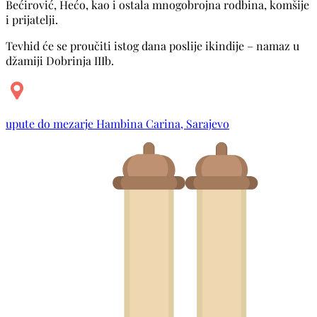
Bećirović, Hećo, kao i ostala mnogobrojna rodbina, komšije
i prijatelji.
Tevhid će se proučiti istog dana poslije ikindije – namaz u
džamiji Dobrinja IIIb.
upute do mezarje Hambina Carina, Sarajevo