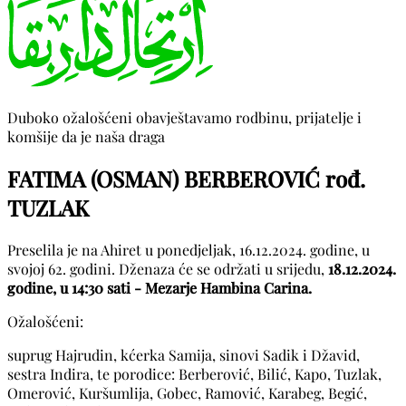
Duboko ožalošćeni obavještavamo rodbinu, prijatelje i
komšije da je naša draga
FATIMA (OSMAN) BERBEROVIĆ rođ.
TUZLAK
Preselila je na Ahiret u ponedjeljak, 16.12.2024. godine, u
svojoj 62. godini. Dženaza će se održati u srijedu,
18.12.2024.
godine, u 14:30 sati - Mezarje Hambina Carina.
Ožalošćeni:
suprug Hajrudin, kćerka Samija, sinovi Sadik i Džavid,
sestra Indira, te porodice: Berberović, Bilić, Kapo, Tuzlak,
Omerović, Kuršumlija, Gobec, Ramović, Karabeg, Begić,