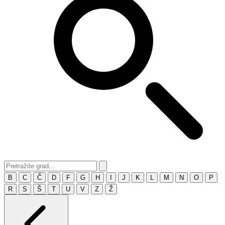
B
C
Č
D
F
G
H
I
J
K
L
M
N
O
P
R
S
Š
T
U
V
Z
Ž