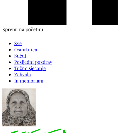
Spremi na početnu
Sve
Osmrtnica
Sućut
Posljedni pozdrav
Tužno sjećanje
Zahvala
In memoriam