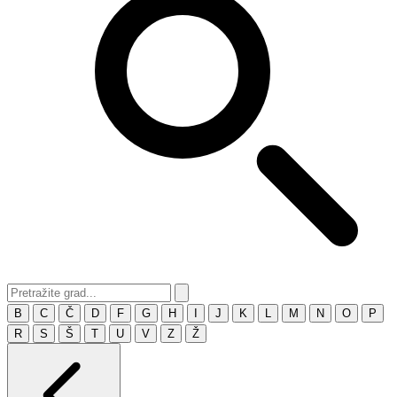
B
C
Č
D
F
G
H
I
J
K
L
M
N
O
P
R
S
Š
T
U
V
Z
Ž