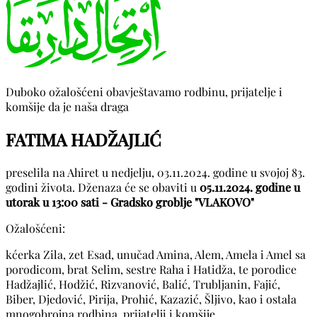
Duboko ožalošćeni obavještavamo rodbinu, prijatelje i
komšije da je naša draga
FATIMA HADŽAJLIĆ
preselila na Ahiret u nedjelju, 03.11.2024. godine u svojoj 83.
godini života. Dženaza će se obaviti u
05.11.2024. godine u
utorak u 13:00 sati - Gradsko groblje "VLAKOVO"
Ožalošćeni:
kćerka Zila, zet Esad, unučad Amina, Alem, Amela i Amel sa
porodicom, brat Selim, sestre Raha i Hatidža, te porodice
Hadžajlić, Hodžić, Rizvanović, Balić, Trubljanin, Fajić,
Biber, Djedović, Pirija, Prohić, Kazazić, Šljivo, kao i ostala
mnogobrojna rodbina, prijatelji i komšije.