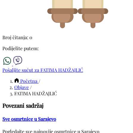
Broj čitanja: 0
Podijelite putem:
Pošaljite sućut za FATIMA HADŽAJLIĆ
Početna
/
Objave
/
FATIMA HADŽAJLIĆ
Povezani sadržaj
Sve osmrtnice u Sarajevo
Pogledajte sve najnovije osmrtnice u Sarajevo