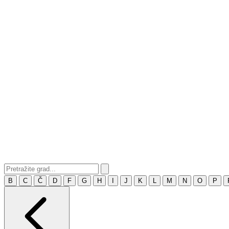
B
C
Č
D
F
G
H
I
J
K
L
M
N
O
P