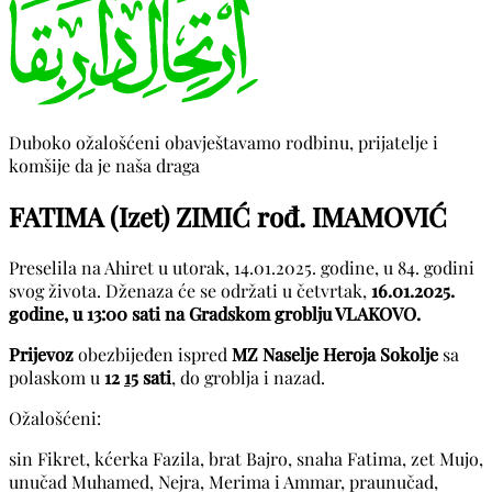
Duboko ožalošćeni obavještavamo rodbinu, prijatelje i
komšije da je naša draga
FATIMA (Izet) ZIMIĆ rođ. IMAMOVIĆ
Preselila na Ahiret u utorak, 14.01.2025. godine, u 84. godini
svog života. Dženaza će se održati u četvrtak,
16.01.2025.
godine, u 13:00 sati na Gradskom groblju VLAKOVO.
Prijevoz
obezbijeđen ispred
MZ Naselje Heroja Sokolje
sa
polaskom u
12
15
sati
, do groblja i nazad.
Ožalošćeni:
sin Fikret, kćerka Fazila, brat Bajro, snaha Fatima, zet Mujo,
unučad Muhamed, Nejra, Merima i Ammar, praunučad,