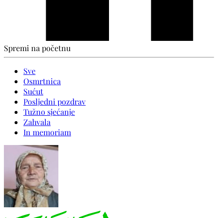
Spremi na početnu
Sve
Osmrtnica
Sućut
Posljedni pozdrav
Tužno sjećanje
Zahvala
In memoriam