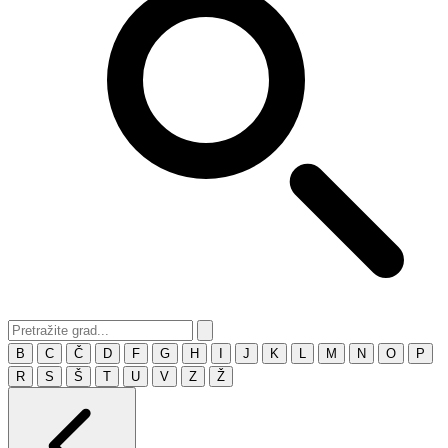
B
C
Č
D
F
G
H
I
J
K
L
M
N
O
P
R
S
Š
T
U
V
Z
Ž