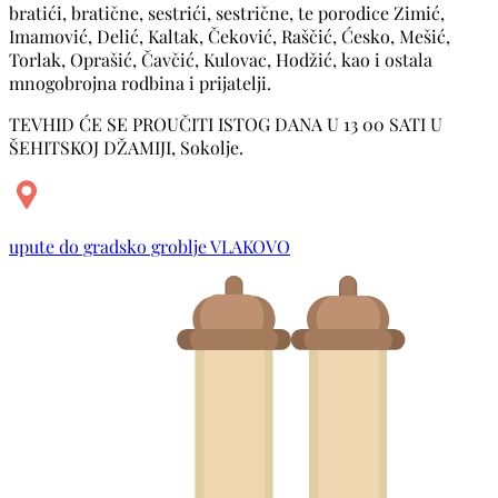
bratići, bratične, sestrići, sestrične, te porodice Zimić,
Imamović, Delić, Kaltak, Čeković, Raščić, Ćesko, Mešić,
Torlak, Oprašić, Čavčić, Kulovac, Hodžić, kao i ostala
mnogobrojna rodbina i prijatelji.
TEVHID ĆE SE PROUČITI ISTOG DANA U 13 00 SATI U
ŠEHITSKOJ DŽAMIJI, Sokolje.
upute do gradsko groblje VLAKOVO